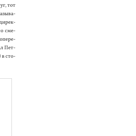
уг, тот
на­зыва­
 ди­рек­
со сме­
о­пере­
ал Пет­
ё в сто­