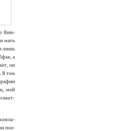
ар Вин­
 и мать
 он лишь
б­фак, а
вет, он
». В том
­ра­фии
ец, мой
 со­вет­
оз­гла­
он поз­