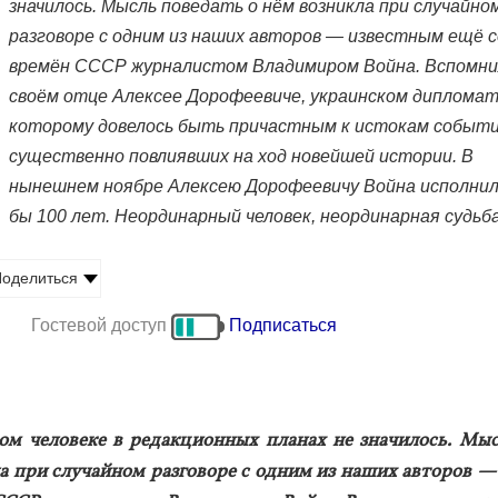
значилось. Мысль поведать о нём возникла при случайно
разговоре с одним из наших авторов — известным ещё с
времён СССР журналистом Владимиром Война. Вспомни
своём отце Алексее Дорофеевиче, украинском дипломат
которому довелось быть причастным к истокам событи
существенно повлиявших на ход новейшей истории. В
нынешнем ноябре Алексею Дорофеевичу Война исполнил
бы 100 лет. Неординарный человек, неординарная судь
оделиться
Гостевой доступ
Подписаться
том че­лове­ке в ре­дак­ци­он­ных пла­нах не зна­чилось. Мы
 при слу­чай­ном раз­го­воре с од­ним из на­ших ав­то­ров — 