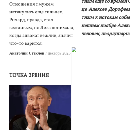
тным ещё со вре­мён С
Отношения с мужем
це Алек­сее До­рофе­ев
натянулись еще сильнее.
тным к ис­то­кам со­бы
Ричард, правда, стал
неш­нем но­яб­ре Алек­
вежливым, но Лиза понимала,
че­ловек, не­ор­ди­нар­
когда адвокат вежлив, значит
что-то варится.
Анатолий Стеклов
декабрь 2025
ТОЧКА ЗРЕНИЯ