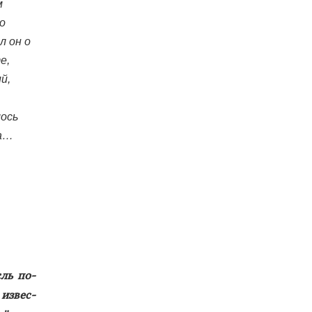
м
о
л он о
е,
й,
ось
ба…
сль по­
из­вес­