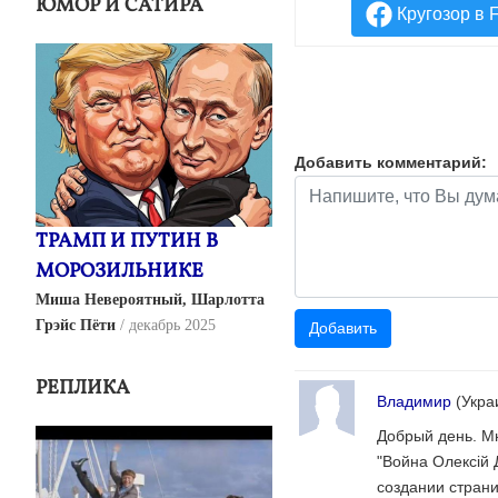
ЮМОР И САТИРА
Кругозор в 
Добавить комментарий:
ТРАМП И ПУТИН В
МОРОЗИЛЬНИКЕ
Миша Невероятный, Шарлотта
Грэйс Пёти
декабрь 2025
РЕПЛИКА
Владимир
(Укр
Добрый день. М
"Война Олексій 
создании страни