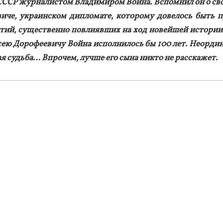
ССР жур­на­лис­том Вла­дими­ром Вой­на. Вспом­нил он о сво
и­че, ук­ра­ин­ском дип­ло­мате, ко­торо­му до­велось быть п
тий, су­щес­твен­но пов­ли­яв­ших на ход но­вей­шей ис­то­рии
сею До­рофе­еви­чу Вой­на ис­полни­лось бы 100 лет. Не­ор­ди­
ная судь­ба… Впро­чем, луч­ше его сы­на ник­то не рас­ска­жет.