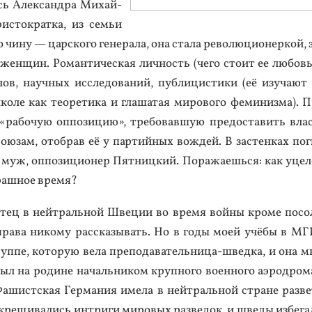
сь Алек­сан­дра Ми­хай­
ис­тократ­ка, из семьи
по чи­ну — цар­ско­го ге­нера­ла, она ста­ла ре­волю­ци­онер­кой,
 жен­щин. Ро­ман­ти­чес­кая лич­ность (че­го сто­ит ее лю­бов
нов, на­уч­ных ис­сле­дова­ний, пуб­ли­цис­ти­ки (её изу­ча­ют
о­ле как те­оре­тика и гла­шатая ми­рово­го фе­миниз­ма). 
 «ра­бочую оп­по­зицию», тре­бовав­шую пре­дос­та­вить вла
со­юзам, отоб­рав её у пар­тий­ных вож­дей. В зас­тенках по­г
ё муж, оп­по­зици­онер Пят­ницкий. По­ража­ешь­ся: как уце­л
раш­ное вре­мя?
тец в ней­траль­ной Шве­ции во вре­мя вой­ны кро­ме по­со
ра­ва ни­кому рас­ска­зывать. Но в го­ды мо­ей учё­бы в М
уп­пе, ко­торую ве­ла пре­пода­ватель­ни­ца-швед­ка, и она м
ыл на ро­дине на­чаль­ни­ком круп­но­го во­ен­но­го а­эрод­ро­
­шист­ская Гер­ма­ния име­ла в ней­траль­ной стра­не раз­ве
кре­щива­лись ин­три­ги ми­ровых раз­ве­док, и шве­ды из­бе­г