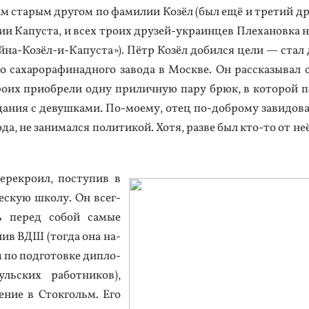
им ста­рым дру­гом по фа­милии Ко­зёл (был ещё и тре­тий др
ии Ка­пус­та, и всех тро­их дру­зей-ук­ра­ин­цев Пле­ханов­ка 
й­на-Ко­зёл-и-Ка­пус­та»). Пётр Ко­зёл до­бил­ся це­ли — стал
го са­харо­рафи­над­но­го за­вода в Мос­кве. Он рас­ска­зывал 
­их при­об­ре­ли од­ну при­лич­ную па­ру брюк, в ко­торой п
дания с де­вуш­ка­ми. По-мо­ему, отец по-доб­ро­му за­видо­в
вода, не за­нимал­ся по­лити­кой. Хо­тя, раз­ве был кто-то от не
­рек­ро­ил, пос­ту­пив в
ес­кую шко­лу. Он всег­
ь пе­ред со­бой са­мые
­чив ВДШ (тог­да она на­
по под­го­тов­ке дип­ло­
ль­ских ра­бот­ни­ков),
чение в Сток­гольм. Его