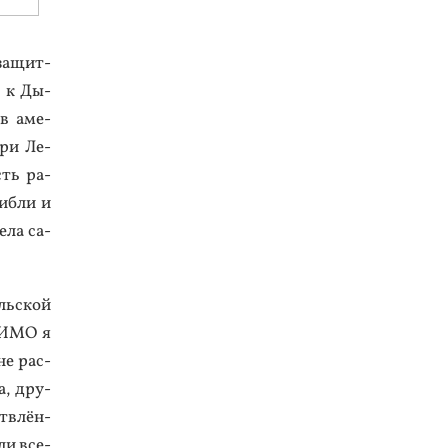
 за­щит­
ь к Ды­
 в аме­
При Ле­
сть ра­
иб­ли и
ела са­
ль­ской
ГИ­МО я
не рас­
ма, дру­
т­влён­
али все­