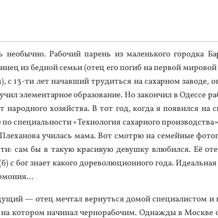
не­обыч­но. Ра­бочий па­рень из ма­лень­ко­го го­род­ка Б
­инец из бед­ной семьи (отец его по­гиб на пер­вой ми­ровой
м), с 13-ти лет на­чав­ший тру­дить­ся на са­хар­ном за­воде,
учил эле­мен­тарное об­ра­зова­ние. Но за­кон­чил в Одес­се ра
 на­род­но­го хо­зяй­ства. В тот год, ког­да я по­явил­ся на с
е по спе­ци­аль­нос­ти «Тех­но­логия са­хар­но­го про­из­водс­тва
Пле­хано­ва учи­лась ма­ма. Вот смот­рю на се­мей­ные фо­тог
с­ти: сам бы в та­кую кра­сивую де­вуш­ку влю­бил­ся. Её от
 с бог зна­ет ка­кого до­рево­люци­он­но­го го­да. Иде­аль­ная
р­мо­ния…
ущий — отец меч­тал вер­нуть­ся до­мой спе­ци­алис­том и в
, на ко­тором на­чинал чер­но­рабо­чим. Од­нажды в Мос­кве 