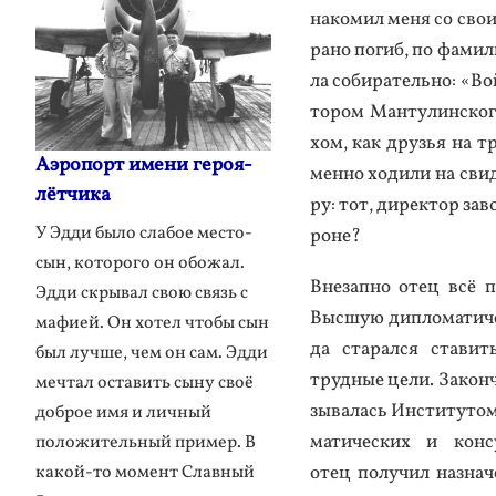
на­комил ме­ня со сво­
ра­но по­гиб, по фа­мил
ла со­бира­тель­но: «Во
то­ром Ман­ту­лин­ско­
хом, как друзья на тро
Аэропорт имени героя-
мен­но хо­дили на сви­
лётчика
ру: тот, ди­рек­тор за­
У Эдди было слабое место-
роне?
сын, которого он обожал.
Вне­зап­но отец всё пе
Эдди скрывал свою связь с
Выс­шую дип­ло­мати­ч
мафией. Он хотел чтобы сын
да ста­рал­ся ста­вит
был лучше, чем он сам. Эдди
труд­ные це­ли. За­кон
мечтал оставить сыну своё
зыва­лась Ин­сти­тутом 
доброе имя и личный
мати­чес­ких и кон­су
положительный пример. В
отец по­лучил наз­на­
какой-то момент Славный