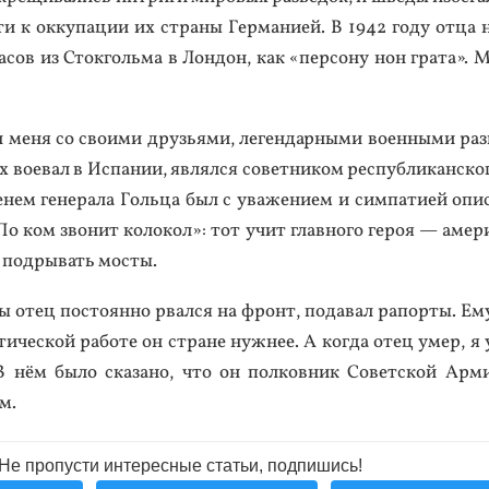
­ти к ок­ку­пации их стра­ны Гер­ма­ни­ей. В 1942 го­ду от­ца 
ча­сов из Сток­голь­ма в Лон­дон, как «пер­со­ну нон гра­та». 
ме­ня со сво­ими друзь­ями, ле­ген­дарны­ми во­ен­ны­ми раз
во­евал в Ис­па­нии, яв­лялся со­вет­ни­ком рес­публи­кан­ско
нем ге­нера­ла Голь­ца был с ува­жени­ем и сим­па­ти­ей опи­
По ком зво­нит ко­локол»: тот учит глав­но­го ге­роя — аме­р
 под­ры­вать мос­ты.
 отец пос­то­ян­но рвал­ся на фронт, по­давал ра­пор­ты. Ему
ти­чес­кой ра­боте он стра­не нуж­нее. А ког­да отец умер, я 
 В нём бы­ло ска­зано, что он пол­ковник Со­вет­ской Ар­м
м.
Не пропусти интересные статьи, подпишись!