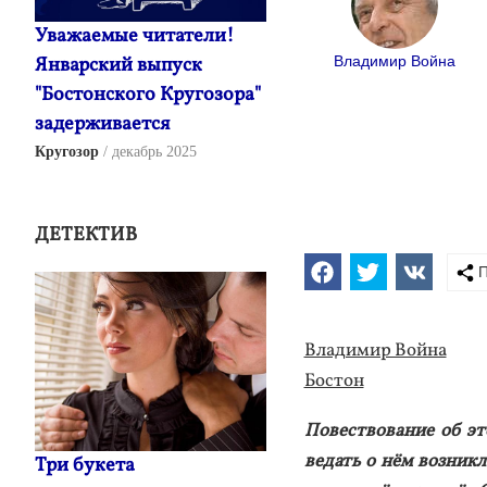
Уважаемые читатели!
Январский выпуск
Владимир Война
"Бостонского Кругозора"
задерживается
Кругозор
декабрь 2025
ДЕТЕКТИВ
П
Вла­димир Вой­на
Бос­тон
По­вес­тво­вание об э
ведать о нём воз­никла
Три букета