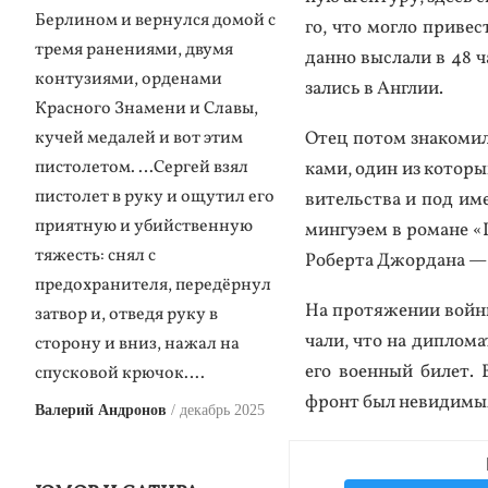
Берлином и вернулся домой с
го, что мог­ло при­вес
тремя ранениями, двумя
дан­но выс­ла­ли в 48 
контузиями, орденами
зались в Ан­глии.
Красного Знамени и Славы,
Отец по­том зна­комил 
кучей медалей и вот этим
пистолетом. …Сергей взял
ками, один из ко­торых 
пистолет в руку и ощутил его
витель­ства и под име­
приятную и убийственную
мин­гу­эем в ро­мане «
тяжесть: снял с
Ро­бер­та Джор­да­на —
предохранителя, передёрнул
На про­тяже­нии вой­ны
затвор и, отведя руку в
чали, что на дип­ло­ма
сторону и вниз, нажал на
его во­ен­ный би­лет.
спусковой крючок….
фронт был не­види­мы
Валерий Андронов
декабрь 2025