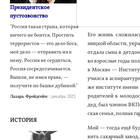
Президентское
пустозвонство
"Россия такая страна, которая
Его жизнь сло­жилась 
ничего не боится. Простить
ницкой об­ласти, ук­ра
террористов — это дело бога,
от­да­ла сы­на в дет­до
моё дело — отправить их к
нему. Россия не сердиться,
во взрос­лые го­ды по­л
Россия сосредотачивается.
в Мос­кве — Ин­сти­тут
Вышли, не имея права, —
учил­ся в ас­пи­ран­ту­р
получите по башке дубиной."
же ин­сти­туте име­ни 
ро­дите­лей в мо­лодо
Лазарь Фрейдгейм
декабрь 2025
дед, был чле­ном ВКП(б)
ская семья, пол­ная га
ИСТОРИЯ
Мой — тог­да ещё бу­д
вить са­хар­ный за­вод