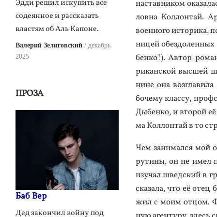
Эдди решил искупить все
нас­тавни­ком ока­зала
содеянное и рассказать
лов­на Кол­лонтай. Ар
властям об Аль Капоне.
во­ен­но­го ис­то­рика, 
ни­цей обез­до­лен­ных
Валерий Зелиговский
декабрь
бен­ко!). Ав­тор ро­ма
2025
рикан­ской выс­шей шк
нине она воз­гла­вила
ПРОЗА
боче­му клас­су, проф­
Ды­бен­ко, и вто­рой е
ма Кол­лонтай в то ст
Чем за­нимал­ся мой о
ру­тины, он не имел п
изу­чал швед­ский в гр
ска­зала, что её отец б
Баб Вер
жил с мо­им от­цом. Фа
Дед закончил войну под
ную аген­ту­ру, здесь с