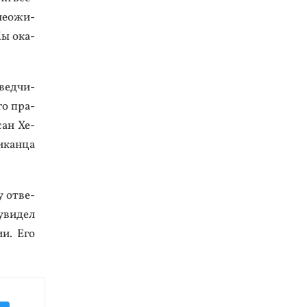
не­ожи­
Мы ока­
­ведчи­
­го пра­
сан Хе­
икан­ца
 от­ве­
уви­дел
ии. Его