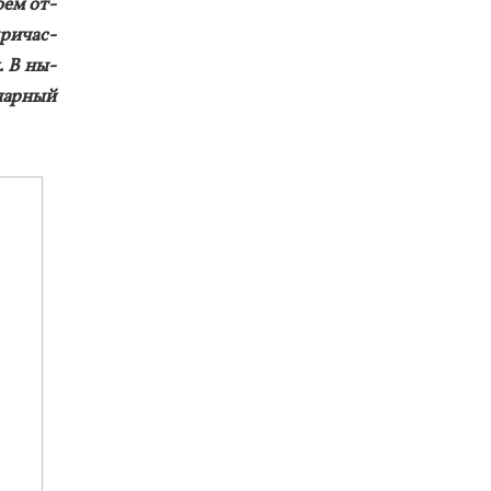
­ём от­
ри­час­
. В ны­
нар­ный