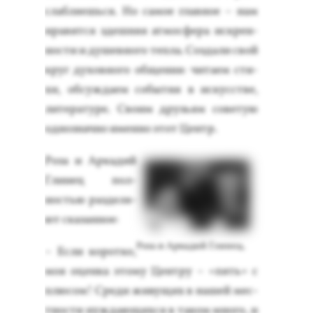
слаб­ля­ешь­ся. Но са­мое глав­ное – нам
нра­вит­ся здеш­няя ат­мосфе­ра ис­крен­
ности и ду­шев­но­го теп­ла. Соз­да­ли свой
круг ду­хов­но­го об­ще­ния: чи­та­ем сти­
хи, об­сужда­ем со­бытия в ис­кусс­тве,
ли­тера­туре. Сво­им друзь­ям со­ветую
од­нознач­но имен­но этот Центр.
Ро­за и Ар­ка­дий
Гли­нец пол­
ностью раз­де­ля­
ют ска­зан­ное:
Роза и Аркадий Глинец.
– Ес­ли ко­рот­ко,
моя оцен­ка это­му Цен­тру – «пять» с
плю­сом! Сре­ди жи­вущих в на­шей мес­
тнос­ти нуж­да­ющих­ся в та­ком мно­го, и