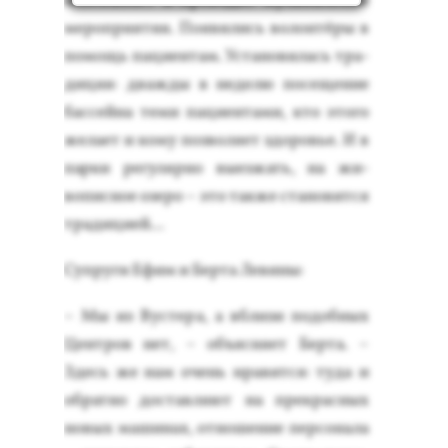
низо­выва­ет и про­водит му­зыкаль­ные
ме­роп­ри­ятия. По­яви­лись во­лон­тё­ры в
по­мощь па­ци­ен­там. Ус­та­нови­лась тра­
диция: дваж­ды в не­делю по­сеще­ние
бас­сей­на те­ми па­ци­ен­та­ми, кто это­го
же­ла­ет и ко­му поз­во­ля­ет здо­ровье. И в
пар­ки ре­гуляр­но вы­ез­жать, на жи­
вопис­ное озе­ро – это так­же ста­новит­ся
тра­дици­ей...
Суп­ру­ги Ефим и Бер­та Ле­вины:
– Мы из Вус­те­ра, а вбли­зи по­доб­ных
Цен­тров нет, – объ­яс­ня­ет Бер­та. –
Здесь же нам очень нра­вит­ся: ту­да и
об­ратно дос­тавля­ют на прек­расных
но­вых ма­шинах, от­но­шение пер­со­нала