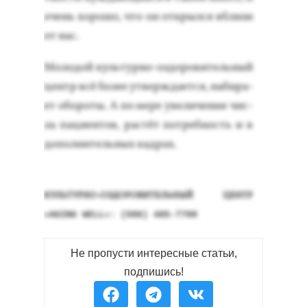
очень хо­рошо, что он от­крыл­ся вбли­зи
от нас.
Мо­лодой куль­тур­но-оз­до­рови­тель­ный
центр всё бо­лее ут­вер­жда­ет­ся, на­бира­
ет обо­роты. А по ме­ре уве­личе­ния чис­
ла па­ци­ен­тов, рас­тёт пот­ребность и в
до­пол­ни­тель­ных кад­рах.
КУЛЬ­ТУР­НО-ОЗ­ДО­РОВИ­ТЕЛЬ­НЫЙ ЦЕНТР
«AGING WELL»: (508) 485-7700
Не пропусти интересные статьи,
подпишись!