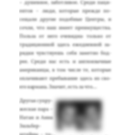
– ду­шев­ное, за­бот­ли­вое. Сре­ди па­ци­
ен­тов – лю­ди, ко­торые преж­де по­
сеща­ли дру­гие по­доб­ные Цен­тры, и
соч­ли, что наш име­ет пре­иму­щес­тва.
Поль­за от не­го оче­вид­на: толь­ко от
тра­дици­он­ной здесь ежед­невной за­
ряд­ки чувс­тву­ешь се­бя за­мет­но бод­
рее. Сре­ди нас есть и ан­гло­языч­ные
аме­рикан­цы, в том чис­ле те, ко­торые
оп­ла­чива­ют пре­быва­ние здесь из сво­
его кар­ма­на. Зна­чит, есть за что...
Дру­гая суп­ру­
жес­кая па­ра –
На­тан и Ан­на
Зиль­бер­
штей­ны – то­