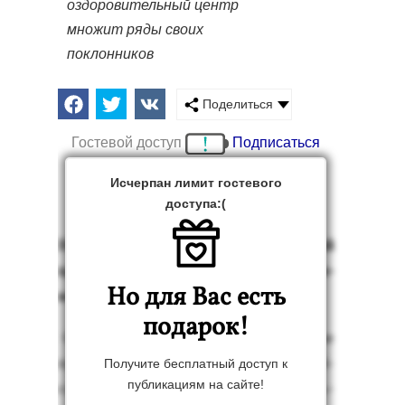
оздоровительный центр
множит ряды своих
поклонников
Поделиться
Гостевой доступ
Подписаться
Исчерпан лимит гостевого
доступа:(
Но­вый куль­тур­но-оз­до­рови­тель­ный
центр мно­жит ря­ды сво­их пок­лонни­
Но для Вас есть
ков
подарок!
Столь­ких лю­дей «Aging Well» ещё не
при­нимал. По слу­чаю праз­дни­ка Пей­
Получите бесплатный доступ к
публикациям на сайте!
сах сю­да по­тяну­лись ав­то­бусы не толь­