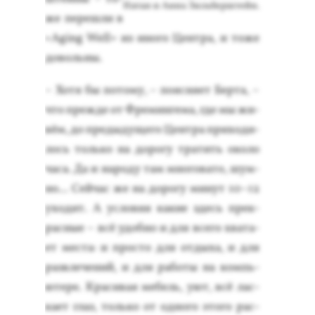
Натан и Анна Зильберштейн.
же пе­реш­ли в
«Aging Well» из ино­го Цен­тра, и то­же
до­воль­ны.
– Хо­тя бы по­тому, – по­яс­ня­ет Бер­та, –
что преж­де от Фре­мин­ге­ма, где мы жи­
вём, до пре­дыду­щего Цен­тра при­ходи­
лось толь­ко на до­рогу тра­тить око­ло
ча­са. Да и на­роду там мно­гова­то, шум­
но... Сей­час же на до­рогу ми­нут 10–12
ухо­дит. А ус­ло­вия ка­кие здесь прек­
расные – всё удоб­но и для все­го хва­та­
ет мес­та: и прос­то для от­ды­ха, и для
раз­вле­чений, и для ра­боты на компь­
юте­ре. Кра­сивая ме­бель, у­ют, всё лас­
ка­ет глаз, толь­ко от од­но­го это­го рас­