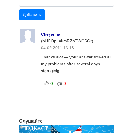
Cheyanna
(bUCOpLekmRZnTWCSGr)
04.09.2011 13:13
Thanks alot — your answer solved all
my problems after several days
stgruginlg
0
0
Слушайте
ПОДКАСТ