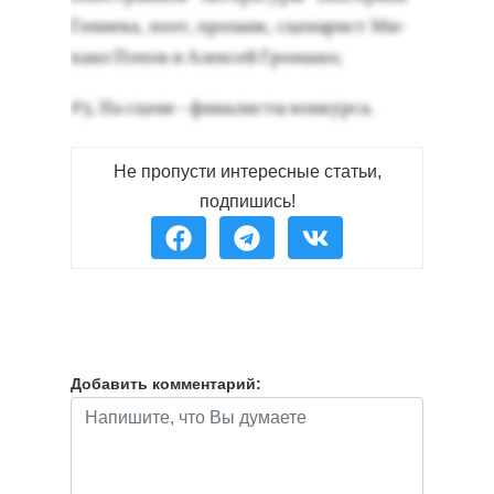
Ге­ни­ева, по­эт, про­за­ик, сце­нарист Ми­
ха­ил По­пов и Алек­сей Гро­мыко;
#3. На сце­не - фи­налис­ты кон­курса.
Не пропусти интересные статьи,
подпишись!
Добавить комментарий: