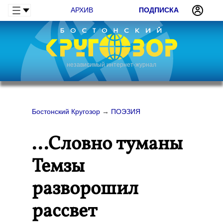
АРХИВ
ПОДПИСКА
независимый интернет-журнал
Бостонский Кругозор
→
ПОЭЗИЯ
...Словно туманы
Темзы
разворошил
рассвет