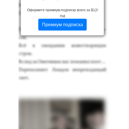
Му­зыкой и сти­хами
Оформите премиум-подписку всего за $12/
За­поло­нив эфир.
год
Премиум подписка
Пуш­кин в Бри­тании. Как пъ­едес­тал вы­
сок.
Всё в ожи­дании жи­вот­во­рящих
строк.
Вслед за Оне­гиным нас по­манил по­эт…
Пе­репол­ня­ет Лон­дон неп­ре­ходя­щий
свет.