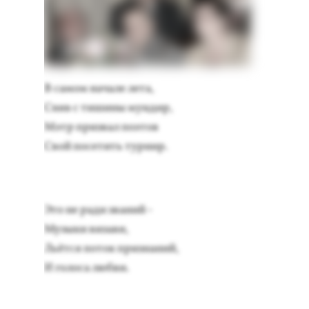
В са­мом на­чале ле­та,
Сняв с ти­шины мун­дир,
Мэтр приз­вал по­этов
Свой по­сетить тур­нир.
Это не ра­ди зва­ний -
Му­зыки ви­зави,
Ль­ёт­ся по­ток приз­на­ний,
И го­лоса люб­ви.