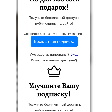
подарок!
Получите бесплатный доступ к
публикациям на сайте!
Оформите бесплатную подписку за 2 мин.
Бесплатная подписка
Уже зарегистрированы?
Вход
Исчерпан лимит доступа:(
Пом­ни­те как мы с ва­ми,
Вне ти­шины квар­тир,
Встре­тились не гу­бами,
Улучшите Вашу
А ос­ти­ем ра­пир.
подписку!
Встре­тились лёд и пла­мя,
Получите безлимитный доступ к
Но улыб­нулся мир,
публикациям на сайте!