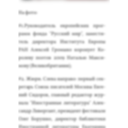
На фо­то:
#1.Ру­ково­дитель ев­ро­пей­ских прог­
рамм фон­да "Рус­ский мир", за­мес­ти­
тель ди­рек­то­ра Ин­сти­тута Ев­ро­пы
РАН Алек­сей Гро­мыко ко­рону­ет Ко­
роле­ву по­этов 2009 На­талью Мак­си­
мову (Ве­ликоб­ри­тания);
#2. Жю­ри. Сле­ва нап­ра­во: пер­вый сек­
ре­тарь Со­юза пи­сате­лей Мос­квы Ев­ге­
ний Си­доров, глав­ный ре­дак­тор жур­
на­ла "Инос­тран­ная ли­тера­тура" Алек­
сандр Ли­вер­гант, пре­зидент фес­ти­валя
Олег Бо­руш­ко, ди­рек­тор биб­ли­оте­ки
Инос­тран­ной ли­тера­туры Ека­тери­на