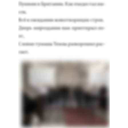
Пуш­кин в Бри­тании. Как пъ­едес­тал вы­
сок.
Всё в ожи­дании жи­вот­во­рящих строк.
Дверь ми­роз­да­ния нам при­от­крыл по­
эт,
Слов­но ту­маны Тем­зы раз­во­рошил рас­
свет.