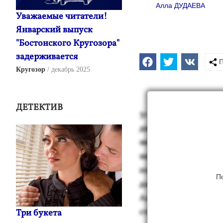
Алла ДУДАЕВА
Уважаемые читатели!
Январский выпуск
"Бостонского Кругозора"
задерживается
П
Кругозор
декабрь 2025
ДЕТЕКТИВ
31 мар­та - день рож­де
диа. В Гру­зии этот де
зви­адис­ты, но и все
зидент этой стра­ны о
по­мина­ния. По­лучив
П
данс­тво, но ны­не п
Ал­ла Ду­да­ева, прис­
стих в па­мять об этой
Три букета