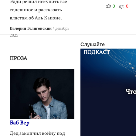
Эдди решил искупить все
0
0
содеянное и рассказать
властям об Аль Капоне.
Валерий Зелиговский
декабрь
2025
Слушайте
ПОДКАСТ
ПРОЗА
Что
Баб Вер
Дед закончил войну под