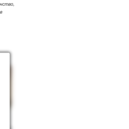
нство,
в