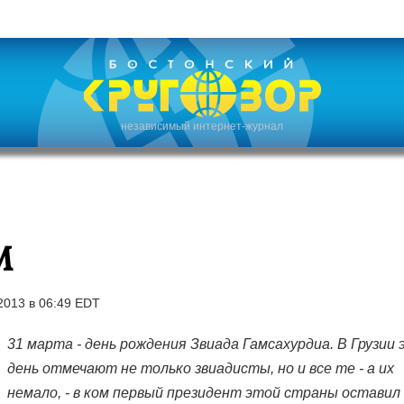
независимый интернет-журнал
М
2013 в 06:49 EDT
31 марта - день рождения Звиада Гамсахурдиа. В Грузии
день отмечают не только звиадисты, но и все те - а их
немало, - в ком первый президент этой страны оставил