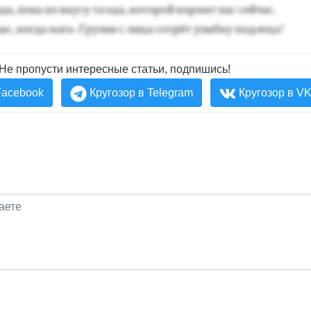
да, по­ка по вку­су та еда, ко­торой кор­мят вас сей­час.
час, ког­да мать-Гру­зия с ли­ца сот­рёт улыб­ку под­ле­ца!
Не пропусти интересные статьи, подпишись!
Facebook
Кругозор в Telegram
Кругозор в V