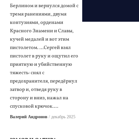
Берлином и вернулся домой с
тремя ранениями, двумя
контузиями, орденами
Красного Знамени и Славы,
кучей медалей и вот этим
пистолетом. …Сергей взял
пистолет в руку и ощутил его
приятную и убийственную
тяжесть: снял с
предохранителя, передёрнул
затвор и, отведя руку в
сторону и вниз, нажал на
спусковой крючок….
Валерий Андронов
декабрь 2025