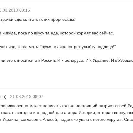
0.03.2013 09:15
трочки сделали этот стих прорческим:
м никуда, пока по вкусу та еда, которой кормят вас сейчас.
упит час, когда мать-Грузия с лица сотрёт улыбку подлеца!"
ни это относится и к России. И к Беларуси. И к Украине. И к Узбекис
ина)
21.03.2013 09:07
проникновенно может написать только настоящий патриот своей Ро
сказать сегодня и о родной для автора Ичкерии, которая вернулас
 и Украина, согласен с Алисой, недалеко ушла от этого «круга». Спа