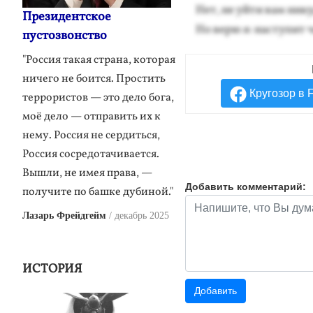
Нет, не уй­ти вам ни­ку
Президентское
Но ве­рю я: нас­ту­пит 
пустозвонство
"Россия такая страна, которая
ничего не боится. Простить
Кругозор в 
террористов — это дело бога,
моё дело — отправить их к
нему. Россия не сердиться,
Россия сосредотачивается.
Вышли, не имея права, —
Добавить комментарий:
получите по башке дубиной."
Лазарь Фрейдгейм
декабрь 2025
ИСТОРИЯ