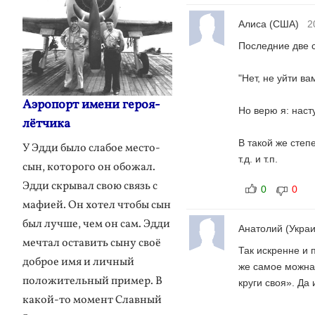
Алиса
(США)
2
Последние две с
"Нет, не уйти ва
Аэропорт имени героя-
Но верю я: наст
лётчика
В такой же степе
У Эдди было слабое место-
т.д. и т.п.
сын, которого он обожал.
Эдди скрывал свою связь с
0
0
мафией. Он хотел чтобы сын
был лучше, чем он сам. Эдди
Анатолий
(Укра
мечтал оставить сыну своё
Так искренне и 
доброе имя и личный
же самое можна 
положительный пример. В
круги своя». Да
какой-то момент Славный