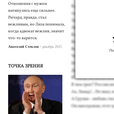
Отношения с мужем
Как на­ши ре­чи мно­г
натянулись еще сильнее.
так лег­ки.
Ричард, правда, стал
Зас­ты­ли бе­лые ко­ло
вежливым, но Лиза понимала,
Ле­тит на блед­ный лоб 
когда адвокат вежлив, значит
Ка­кая жал­кая наг­ра­да
что-то варится.
Ваш аг­нец, Пер­вый Пре
Анатолий Стеклов
декабрь 2025
Всей жиз­ни: в ссыл­ках
По
Что, есть за­вис­тни­ки
На све­те под­ле­цов не
ТОЧКА ЗРЕНИЯ
Да, толь­ко честь ему п
И...бо­гу свеч­ка не по
В чем грех? Рос­сии не
Ах, Зви­ад!.. Не знал, 
А Гру­зия - лю­бовь твоя
Он за­кол­до­ван, этот 