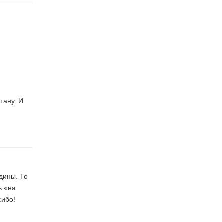
тану. И
дины. То
ь «на
сибо!