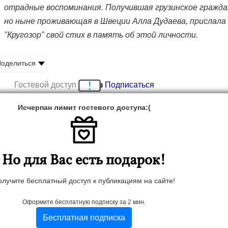
отрадные воспоминания. Получившая грузинское гражда
но ныне проживающая в Швеции Алла Дудаева, прислала 
"Кругозор" свой стих в память об этой личности.
оделиться
Гостевой доступ
Подписаться
Исчерпан лимит гостевого доступа:(
­ния Зви­ада Гам­са­хур­
нь от­ме­чат не толь­ко
 те, в ком пер­вый пре­
Но для Вас есть подарок!
с­та­вил от­радные вос­
­шая гру­зин­ское граж­
олучите бесплатный доступ к публикациям на сайте!
ро­жива­ющая в Шве­ции
ла­ла в "Кру­гозор" свой
Оформите бесплатную подписку за 2 мин.
 лич­ности.
Бесплатная подписка