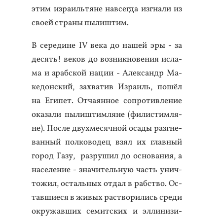
этим из­ра­иль­тя­не нав­сегда из­гна­ли из
сво­ей стра­ны пы­лиш­тим.
В се­реди­не IV ве­ка до на­шей эры - за
де­сять! ве­ков до воз­никно­вения ис­ла­
ма и араб­ской на­ции - Алек­сандр Ма­
кедон­ский, зах­ва­тив Из­ра­иль, по­шёл
на Еги­пет. От­ча­ян­ное соп­ро­тив­ле­ние
ока­зали пы­лиш­тимля­не (фи­лис­тимля­
не). Пос­ле двух­ме­сяч­ной оса­ды раз­гне­
ван­ный пол­ко­водец взял их глав­ный
го­род Га­зу, раз­ру­шил до ос­но­вания, а
на­селе­ние - зна­читель­ную часть унич­
то­жил, ос­таль­ных от­дал в рабс­тво. Ос­
тавши­еся в жи­вых рас­тво­рились сре­ди
ок­ру­жав­ших се­мит­ских и эл­ли­низи­