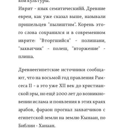
кой куль­ту­ры.
Ив­рит - язык се­мити­чес­кийй. Древ­ние
ев­реи, как уже ска­зал вы­ше, на­зыва­ли
при­шель­цев "пы­лиш­тим". Ко­рень это­
го сло­ва сох­ра­нил­ся и в сов­ре­мен­ном
ив­ри­те: "Втор­гший­ся" - по­лиша­ни,
"зах­ватчик" - по­леш, "втор­же­ние" -
пли­ша.
Древ­не­еги­пет­ские ис­точни­ки со­об­ща­
ют, что на вось­мой год прав­ле­ния Рам­
се­са II - а это уже XII век до хрис­ти­ан­
ской эры, но ещё 2000 лет до воз­никно­
вении ис­ла­ма и по­яв­ле­ния в этих кра­ях
ара­бов, фа­ра­он прог­нал зах­ватчи­ков с
еги­пет­ской зем­ли на зем­лю Кы­на­ан, по
Биб­лии - Ха­на­ан.