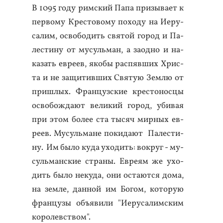
В 1095 го­ду рим­ский Па­па при­зыва­ет к
пер­во­му Крес­то­вому по­ходу на И­еру­
салим, ос­во­бодить свя­той го­род и Па­
лес­ти­ну от му­суль­ман, а за­од­но и на­
казать ев­ре­ев, яко­бы рас­пявших Хрис­
та и не за­щитив­ших Свя­тую Зем­лю от
приш­лых. Фран­цуз­ские крес­то­нос­цы
ос­во­бож­да­ют ве­ликий го­род, уби­вая
при этом бо­лее ста ты­сяч мир­ных ев­
ре­ев. Му­суль­ма­не по­кида­ют Па­лес­ти­
ну. Им бы­ло ку­да ухо­дить: вок­руг - му­
суль­ман­ские стра­ны. Ев­ре­ям же ухо­
дить бы­ло не­куда, они ос­та­ют­ся до­ма,
на зем­ле, дан­ной им Бо­гом, ко­торую
фран­цу­зы объ­яви­ли "И­еру­салим­ским
ко­ролевс­твом".