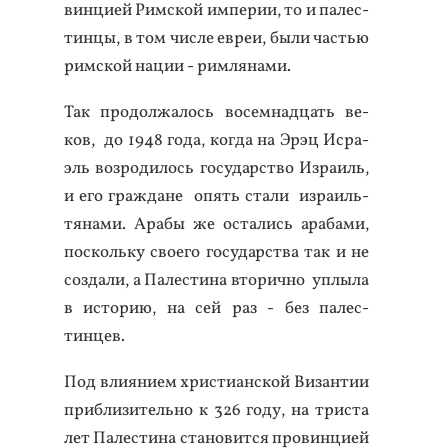
вин­ци­ей Рим­ской им­пе­рии, то и па­лес­
тинцы, в том чис­ле ев­реи, бы­ли частью
рим­ской на­ции - рим­ля­нами.
Так про­дол­жа­лось во­сем­надцать ве­
ков, до 1948 го­да, ког­да на Эрэц Ис­ра­
эль воз­ро­дилось го­сударс­тво Из­ра­иль,
и его граж­да­не опять ста­ли из­ра­иль­
тя­нами. Ара­бы же ос­та­лись ара­бами,
пос­коль­ку сво­его го­сударс­тва так и не
соз­да­ли, а Па­лес­ти­на вто­рич­но уп­лы­ла
в ис­то­рию, на сей раз - без па­лес­
тинцев.
Под вли­яни­ем хрис­ти­ан­ской Ви­зан­тии
приб­ли­зитель­но к 326 го­ду, на трис­та
лет Па­лес­ти­на ста­новит­ся про­вин­ци­ей