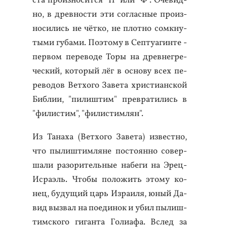
ста про­из­но­сит­ся "П" или "Ф". Оче­вид­
но, в древ­ности эти сог­ласные про­из­
но­сились не чёт­ко, не плот­но сом­кну­
тыми гу­бами. По­это­му в Сеп­ту­агин­те -
пер­вом пе­рево­де То­ры на древ­негре­
чес­кий, ко­торый лёг в ос­но­ву всех пе­
рево­дов Вет­хо­го За­вета хрис­ти­ан­ской
Биб­лии, "пи­лиш­тим" прев­ра­тились в
"фи­лис­тим", "фи­лис­тимлян".
Из Та­наха (Вет­хо­го За­вета) из­вес­тно,
что пы­лиш­тимля­не пос­то­ян­но со­вер­
ша­ли ра­зори­тель­ные на­беги на Эрец-
Ис­ра­эль. Что­бы по­ложить это­му ко­
нец, бу­дущий царь Из­ра­иля, юный Да­
вид выз­вал на по­еди­нок и убил пы­лиш­
тим­ско­го ги­ган­та Го­ли­афа. Вслед за