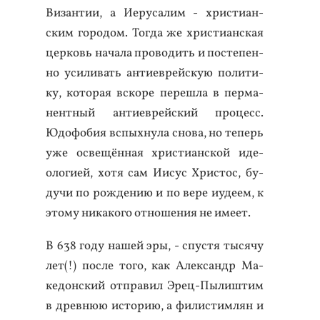
Ви­зан­тии, а И­еру­салим - хрис­ти­ан­
ским го­родом. Тог­да же хрис­ти­ан­ская
цер­ковь на­чала про­водить и пос­те­пен­
но уси­ливать ан­ти­ев­рей­скую по­лити­
ку, ко­торая вско­ре пе­реш­ла в пер­ма­
нен­тный ан­ти­ев­рей­ский про­цесс.
Юдо­фобия вспых­ну­ла сно­ва, но те­перь
уже ос­ве­щён­ная хрис­ти­ан­ской иде­
оло­ги­ей, хо­тя сам И­исус Хрис­тос, бу­
дучи по рож­де­нию и по ве­ре и­уде­ем, к
это­му ни­како­го от­но­шения не име­ет.
В 638 го­ду на­шей эры, - спус­тя ты­сячу
лет(!) пос­ле то­го, как Алек­сандр Ма­
кедон­ский от­пра­вил Эрец-Пы­лиш­тим
в древ­нюю ис­то­рию, а фи­лис­тимлян и