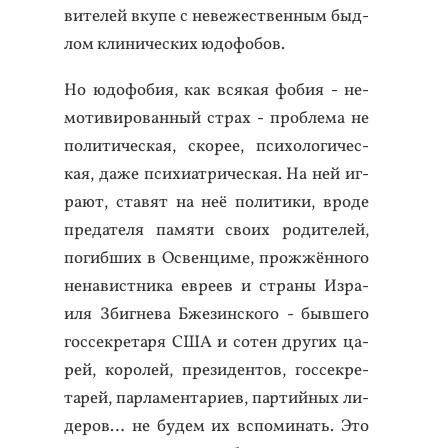
вите­лей вку­пе с не­вежес­твен­ным быд­
лом кли­ничес­ких юдо­фобов.
Но юдо­фобия, как вся­кая фо­бия - не­
моти­виро­ван­ный страх - проб­ле­ма не
по­лити­чес­кая, ско­рее, пси­холо­гичес­
кая, да­же пси­хи­ат­ри­чес­кая. На ней иг­
ра­ют, ста­вят на неё по­лити­ки, вро­де
пре­дате­ля па­мяти сво­их ро­дите­лей,
по­гиб­ших в Ос­венци­ме, прож­жённо­го
не­навис­тни­ка ев­ре­ев и стра­ны Из­ра­
иля Збиг­не­ва Бже­зин­ско­го - быв­ше­го
гос­секре­таря США и со­тен дру­гих ца­
рей, ко­ролей, пре­зиден­тов, гос­секре­
тарей, пар­ла­мен­та­ри­ев, пар­тий­ных ли­
деров… не бу­дем их вспо­минать. Это