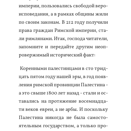
им­пе­рии, поль­зо­вались сво­бодой ве­ро­
ис­по­веда­ния, а в рам­ках об­щи­ны жи­ли
по сво­им за­конам. В 212 го­ду по­лучи­ли
пра­ва граж­дан Рим­ской им­пе­рии, ста­
ли рим­ля­нами. Итак, гос­по­да чи­тате­ли,
за­пом­ни­те и пе­редай­те дру­гим не­оп­
ро­вер­жи­мый ис­то­ричес­кий факт:
Ко­рен­ны­ми па­лес­тинца­ми в сто трид­
цать пя­том го­ду на­шей эры, в год по­яв­
ле­ния рим­ской про­вин­ции Па­лес­ти­на -
а это свы­ше 1800 лет на­зад - ста­ли и ос­
та­вались на про­тяже­ние во­сем­надца­
ти ве­ков ев­реи, а не ар­бы. И пос­коль­ку
Па­лес­ти­на ни­ког­да не бы­ла са­мос­то­
ятель­ным го­сударс­твом, а толь­ко про­