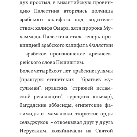
дух прос­тыл, в ви­зан­тий­скую про­вин­
цию Па­лес­ти­на втор­глись пол­чи­ща
араб­ско­го ха­лифа­та под во­дитель­
ством ха­лифа Ома­ра, зя­тя про­рока Му­
хам­ме­да. Па­лес­ти­на ста­ла те­перь про­
вин­ци­ей араб­ско­го ха­лифа­та Фа­ляс­тын
- араб­ское про­из­но­шение древ­не­ев­
рей­ско­го сло­ва Пы­лиш­тим.
Бо­лее че­тырёх­сот лет араб­ские гу­лямы
(пра­щуры еги­пет­ских "брать­ев му­
суль­ман", иран­ских "стра­жей ис­лам­
ской ре­волю­ции", ту­рец­ких яны­чар),
баг­дад­ские аб­ба­сиды, еги­пет­ские фа­
тими­ды и ма­малю­ки, тюрк­ские ор­ды
сель­джу­ков - от­во­евы­вая друг у дру­га
И­еру­салим, хо­зяй­ни­чали на Свя­той