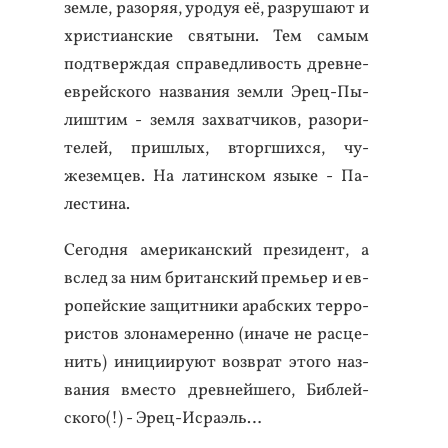
зем­ле, ра­зоряя, уро­дуя её, раз­ру­ша­ют и
хрис­ти­ан­ские свя­тыни. Тем са­мым
под­тверждая спра­вед­ли­вость древ­не­
ев­рей­ско­го наз­ва­ния зем­ли Эрец-Пы­
лиш­тим - зем­ля зах­ватчи­ков, ра­зори­
телей, приш­лых, втор­гших­ся, чу­
жезем­цев. На ла­тин­ском язы­ке - Па­
лес­ти­на.
Се­год­ня аме­рикан­ский пре­зидент, а
вслед за ним бри­тан­ский премь­ер и ев­
ро­пей­ские за­щит­ни­ки араб­ских тер­ро­
рис­тов зло­наме­рен­но (ина­че не рас­це­
нить) ини­ци­иру­ют воз­врат это­го наз­
ва­ния вмес­то древ­ней­ше­го, Биб­лей­
ско­го(!) - Эрец-Ис­ра­эль…