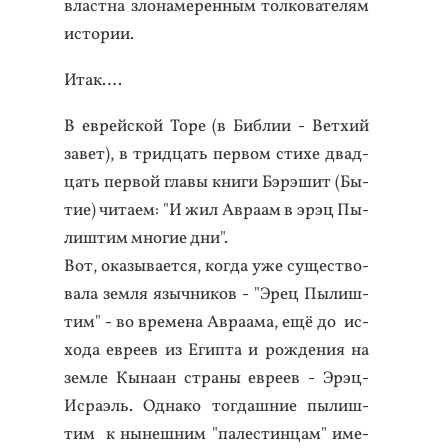
властна зло­наме­рен­ным тол­ко­вате­лям
ис­то­рии.
Итак….
В ев­рей­ской То­ре (в Биб­лии - Вет­хий
за­вет), в трид­цать пер­вом сти­хе двад­
цать пер­вой гла­вы кни­ги Бэ­рэшит (Бы­
тие) чи­та­ем: "И жил Ав­ра­ам в эрэц Пы­
лиш­тим мно­гие дни".
Вот, ока­зыва­ет­ся, ког­да уже су­щес­тво­
вала зем­ля языч­ни­ков - "Эрец Пы­лиш­
тим" - во вре­мена Ав­ра­ама, ещё до ис­
хо­да ев­ре­ев из Егип­та и рож­де­ния на
зем­ле Кы­на­ан стра­ны ев­ре­ев - Эрэц-
Ис­ра­эль. Од­на­ко тог­дашние пы­лиш­
тим к ны­неш­ним "па­лес­тинцам" име­