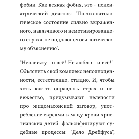
фобии. Как вся­кая фо­бия, это - пси­хи­
ат­ри­чес­кий ди­аг­ноз: "Ппси­хопа­толо­
гичес­кое сос­то­яние силь­но вы­ражен­
но­го, на­вяз­чи­вого и не­моти­виро­ван­но­
го стра­ха, не под­да­юще­гося ло­гичес­ко­
му объ­яс­не­нию".
"Не­нави­жу - и всё! Не люб­лю - и всё!"
Объ­яс­нить свой ком­плекс не­пол­но­цен­
ности, ес­тес­твен­но, стыд­но. И, что­бы
хоть как-то оп­равдать страх и не­
вежес­тво, при­думы­ва­ют не­лепос­ти
про жи­дома­сон­ский за­говор, упот­
ребле­ние ев­ре­ями в ма­цу кро­ви хрис­
ти­ан­ских де­тей, фаль­си­фици­ру­ют су­
деб­ные про­цес­сы: "Де­ло Дрей­фу­са",