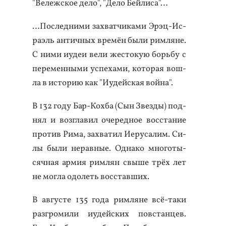
"Ве­леж­ское де­ло", "Де­ло Бей­ли­са"…
…Пос­ледни­ми зах­ватчи­ками Эрэц-Ис­
ра­эль ан­тичных вре­мён бы­ли рим­ля­не.
С ни­ми и­удеи ве­ли жес­то­кую борь­бу с
пе­ремен­ны­ми ус­пе­хами, ко­торая вош­
ла в ис­то­рию как "И­удей­ская вой­на".
В 132 го­ду Бар-Кох­ба (Сын Звез­ды) под­
нял и воз­гла­вил оче­ред­ное вос­ста­ние
про­тив Ри­ма, зах­ва­тил И­еру­салим. Си­
лы бы­ли не­рав­ные. Од­на­ко мно­готы­
сяч­ная ар­мия рим­лян свы­ше трёх лет
не мог­ла одо­леть вос­став­ших.
В ав­густе 135 го­да рим­ля­не всё-та­ки
раз­гро­мили и­удей­ских пов­стан­цев.