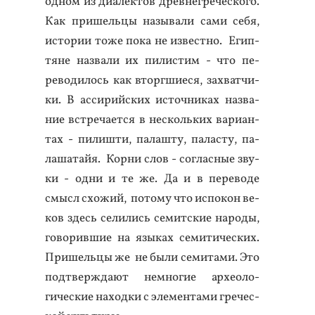
од­ном из ди­алек­тов древ­негре­чес­ко­го.
Как при­шель­цы на­зыва­ли са­ми се­бя,
ис­то­рии то­же по­ка не из­вес­тно. Егип­
тя­не наз­ва­ли их пи­лис­тим - что пе­
рево­дилось как втор­гши­еся, зах­ватчи­
ки. В ас­си­рий­ских ис­точни­ках наз­ва­
ние встре­ча­ет­ся в нес­коль­ких ва­ри­ан­
тах - пи­лиш­ти, па­лаш­ту, па­лас­ту, па­
лаша­тайя. Кор­ни слов - сог­ласные зву­
ки - од­ни и те же. Да и в пе­рево­де
смысл схо­жий, по­тому что ис­по­кон ве­
ков здесь се­лились се­мит­ские на­роды,
го­ворив­шие на язы­ках се­мити­чес­ких.
При­шель­цы же не бы­ли се­мита­ми. Это
под­твержда­ют нем­но­гие ар­хе­оло­
гичес­кие на­ход­ки с эле­мен­та­ми гре­чес­