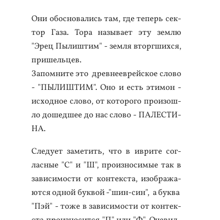
Они обос­но­вались там, где те­перь сек­
тор Га­за. То­ра на­зыва­ет эту зем­лю
"Эрец Пы­лиш­тим" - зем­ля втор­гших­ся,
при­шель­цев.
За­пом­ни­те это древ­не­ев­рей­ское сло­во
- "ПЫ­ЛИШ­ТИМ". Оно и есть эти­мон -
ис­ходное сло­во, от ко­торо­го про­изош­
ло до­шед­шее до нас сло­во - ПА­ЛЕС­ТИ­
НА.
Сле­ду­ет за­метить, что в ив­ри­те сог­
ласные "С" и "Ш", про­из­но­симые так в
за­виси­мос­ти от кон­тек­ста, изоб­ра­жа­
ют­ся од­ной бук­вой -"шин-син", а бук­ва
"Пэй" - то­же в за­виси­мос­ти от кон­тек­