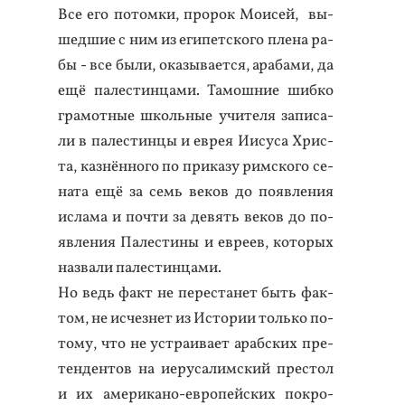
Все его по­том­ки, про­рок Мо­исей, вы­
шед­шие с ним из еги­пет­ско­го пле­на ра­
бы - все бы­ли, ока­зыва­ет­ся, ара­бами, да
ещё па­лес­тинца­ми. Та­мош­ние шиб­ко
гра­мот­ные школь­ные учи­теля за­писа­
ли в па­лес­тинцы и ев­рея И­ису­са Хрис­
та, каз­нённо­го по при­казу рим­ско­го се­
ната ещё за семь ве­ков до по­яв­ле­ния
ис­ла­ма и поч­ти за де­вять ве­ков до по­
яв­ле­ния Па­лес­ти­ны и ев­ре­ев, ко­торых
наз­ва­ли па­лес­тинца­ми.
Но ведь факт не пе­рес­та­нет быть фак­
том, не ис­чезнет из Ис­то­рии толь­ко по­
тому, что не ус­тра­ива­ет араб­ских пре­
тен­дентов на и­еру­салим­ский прес­тол
и их аме­рика­но-ев­ро­пей­ских пок­ро­