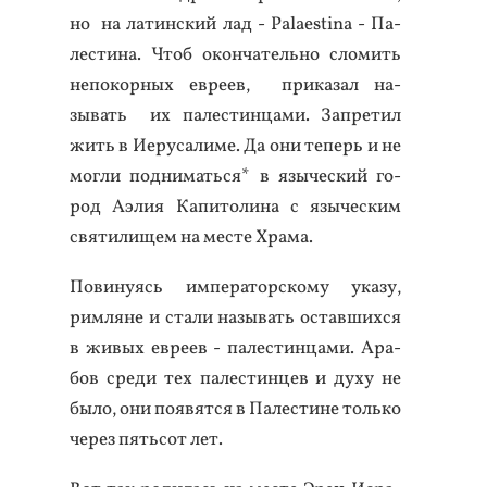
но на ла­тин­ский лад - Palaestina - Па­
лес­ти­на. Чтоб окон­ча­тель­но сло­мить
не­покор­ных ев­ре­ев, при­казал на­
зывать их па­лес­тинца­ми. Зап­ре­тил
жить в И­еру­сали­ме. Да они те­перь и не
мог­ли под­ни­мать­ся* в язы­чес­кий го­
род А­элия Ка­пито­лина с язы­чес­ким
свя­тили­щем на мес­те Хра­ма.
По­вину­ясь им­пе­ратор­ско­му ука­зу,
рим­ля­не и ста­ли на­зывать ос­тавших­ся
в жи­вых ев­ре­ев - па­лес­тинца­ми. Ара­
бов сре­ди тех па­лес­тинцев и ду­ху не
бы­ло, они по­явят­ся в Па­лес­ти­не толь­ко
че­рез пять­сот лет.