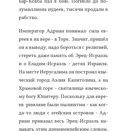
Бар-Кох­ба пал в бою. По­гиб­ло до по­
лумил­ли­она и­уде­ев, ты­сячи про­дали в
рабс­тво.
Им­пе­ратор Ад­ри­ан по­нимал: си­ла ев­
ре­ев в их ве­ре - в То­ре. Зна­чит, при­шёл
он к вы­воду, на­до бо­роть­ся с ре­лиги­ей,
сте­реть да­же па­мять об Эрец-Ис­ра­эль
и о Ела­дим-Ис­ра­эль - де­тях Из­ра­иля.
На мес­те И­еру­сали­ма он пос­тро­ил язы­
чес­кий го­род А­элия Ка­пито­лина, а на
Хра­мовой го­ре - свя­тили­ще язы­чес­ко­
му бо­гу Юпи­теру. Пос­коль­ку для ев­ре­
ев рим­ля­не бы­ли пы­лиш­тим - как ког­
да-то лю­ди с эгей­ских ос­тро­вов - Ад­
ри­ан при­казал весь Эрец-Ис­ра­эль на­
зывать этим древ­не­ев­рей­ским сло­вом,