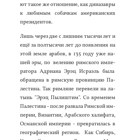
ют та­кое же от­но­шение, как ди­назав­ры
к лю­бимым со­бач­кам аме­рикан­ских
пре­зиден­тов.
Лишь че­рез две с лиш­ним ты­сячи лет и
ещё за пол­ты­сячи лет до по­яв­ле­ния на
этой зем­ле ара­бов, в 135 го­ду уже на­
шей эры, по ве­лению рим­ско­го им­пе­
рато­ра Ад­ри­ана Эрэц Ис­ра­эль бы­ла
об­ра­щена в рим­скую про­вин­цию Па­
лес­ти­на. Так рим­ля­не пе­реве­ли на ла­
тынь "Эрэц Пы­лиш­тим". Со вре­менем
Па­лес­ти­на - пос­ле раз­ва­ла Рим­ской им­
пе­рии, Ви­зан­тии, Араб­ско­го ха­лифа­та,
Ос­ман­ской им­пе­рии - прев­ра­тилась в
ге­ог­ра­фичес­кий ре­ги­он. Как Си­бирь,