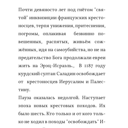
Поч­ти де­вянос­то лет под гнё­том "свя­
той" ин­кви­зиции фран­цуз­ских крес­то­
нос­цев, тер­пя уни­жения, при­тес­не­ния,
пог­ро­мы, оп­ла­кивая без­винно по­
вешен­ных, рас­пя­тых, живь­ём сож­
жённых, идя на са­мо­убий­ства, но не на
пре­датель­ство Бо­га про­дол­жа­ли ев­реи
жить на Эрэц-Ис­ра­эль., В 1187 го­ду
курд­ский сул­тан Са­ладин ос­во­бож­да­ет
от крес­то­нос­цев И­еру­салим и Па­лес­
ти­ну.
Па­уза ока­залась не­дол­гой. Нас­ту­па­ет
эпо­ха но­вых крес­то­вых по­ходов. Их
бы­ло шесть. Кто толь­ко и от ко­го толь­
ко не хо­дил в по­ходы "ос­во­бож­дать" И­