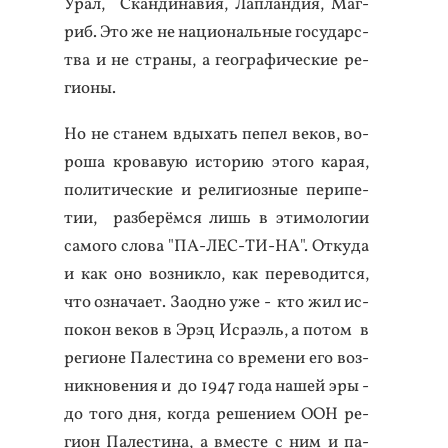
Урал, Скан­ди­навия, Лап­ландия, Маг­
риб. Это же не на­ци­ональ­ные го­сударс­
тва и не стра­ны, а ге­ог­ра­фичес­кие ре­
ги­оны.
Но не ста­нем вды­хать пе­пел ве­ков, во­
роша кро­вавую ис­то­рию это­го ка­рая,
по­лити­чес­кие и ре­лиги­оз­ные пе­рипе­
тии, раз­бе­рём­ся лишь в эти­моло­гии
са­мого сло­ва "ПА-ЛЕС-ТИ-НА". От­ку­да
и как оно воз­никло, как пе­рево­дит­ся,
что оз­на­ча­ет. За­од­но уже - кто жил ис­
по­кон ве­ков в Эрэц Ис­ра­эль, а по­том в
ре­ги­оне Па­лес­ти­на со вре­мени его воз­
никно­вения и до 1947 го­да на­шей эры -
до то­го дня, ког­да ре­шени­ем О­ОН ре­
ги­он Па­лес­ти­на, а вмес­те с ним и па­