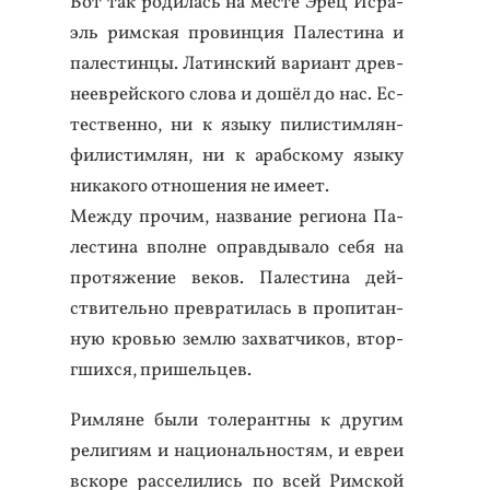
Вот так ро­дилась на мес­те Эрец Ис­ра­
эль рим­ская про­вин­ция Па­лес­ти­на и
па­лес­тинцы. Ла­тин­ский ва­ри­ант древ­
не­ев­рей­ско­го сло­ва и до­шёл до нас. Ес­
тес­твен­но, ни к язы­ку пи­лис­тимлян-
фи­лис­тимлян, ни к араб­ско­му язы­ку
ни­како­го от­но­шения не име­ет.
Меж­ду про­чим, наз­ва­ние ре­ги­она Па­
лес­ти­на впол­не оп­равды­вало се­бя на
про­тяже­ние ве­ков. Па­лес­ти­на дей­
стви­тель­но прев­ра­тилась в про­питан­
ную кровью зем­лю зах­ватчи­ков, втор­
гших­ся, при­шель­цев.
Рим­ля­не бы­ли то­леран­тны к дру­гим
ре­лиги­ям и на­ци­ональ­нос­тям, и ев­реи
вско­ре рас­се­лились по всей Рим­ской