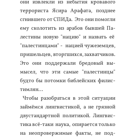
они из­влек­ли из не­бытия кро­ваво­го
тер­ро­рис­та Яси­ра Ара­фата, поз­днее
сгнив­ше­го от СПИ­Да. Это они по­мог­ли
ему ско­лотить из ара­бов быв­шей Па­
лес­ти­ны но­вую "на­цию" и наз­вать её
"па­лес­тинца­ми" - на­ци­ей чу­жезем­цев,
при­шель­цев, втор­гших­ся, зах­ватчи­ков.
Это они под­держа­ли бре­довый вы­
мысел, что эти са­мые "па­лес­тинцы"
буд­то бы по­том­ки биб­лей­ских фи­лис­
тимлян…
Что­бы ра­зоб­рать­ся в этой си­ту­ации
зай­мём­ся лин­гвис­ти­кой, а не гряз­ной
двус­тандар­тной по­лити­кой. Лин­гвис­
ти­ка всё-та­ки на­ука, опи­ра­ет­ся толь­ко
на не­оп­ро­вер­жи­мые фак­ты, не под­