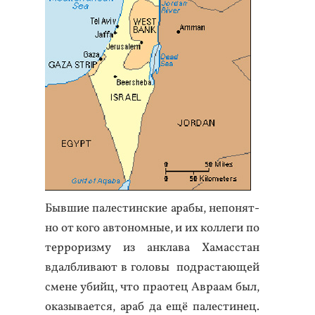
Быв­шие па­лес­тин­ские ара­бы, не­понят­
но от ко­го ав­то­ном­ные, и их кол­ле­ги по
тер­ро­риз­му из ан­кла­ва Ха­мас­стан
вдал­бли­ва­ют в го­ловы под­раста­ющей
сме­не убийц, что пра­отец Ав­ра­ам был,
ока­зыва­ет­ся, араб да ещё па­лес­ти­нец.