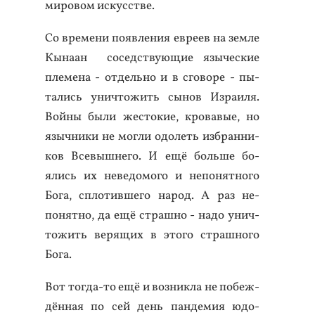
ми­ровом ис­кусс­тве.
Со вре­мени по­яв­ле­ния ев­ре­ев на зем­ле
Кы­на­ан со­седс­тву­ющие язы­чес­кие
пле­мена - от­дель­но и в сго­воре - пы­
тались унич­то­жить сы­нов Из­ра­иля.
Вой­ны бы­ли жес­то­кие, кро­вавые, но
языч­ни­ки не мог­ли одо­леть из­бран­ни­
ков Все­выш­не­го. И ещё боль­ше бо­
ялись их не­ведо­мого и не­понят­но­го
Бо­га, спло­тив­ше­го на­род. А раз не­
понят­но, да ещё страш­но - на­до унич­
то­жить ве­рящих в это­го страш­но­го
Бо­га.
Вот тог­да-то ещё и воз­никла не по­беж­
дённая по сей день пан­де­мия юдо­