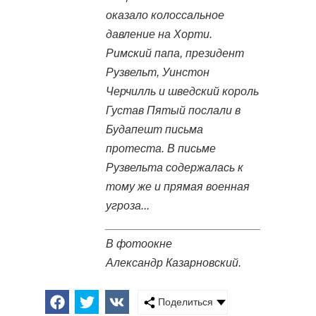
оказало колоссальное
давление на Хорти.
Римский папа, президент
Рузвельт, Уинстон
Черчилль и шведский король
Густав Пятый послали в
Будапешт письма
протеста. В письме
Рузвельта содержалась к
тому же и прямая военная
угроза...
______________________________
В фотоокне
Александр Казарновский.
Поделиться