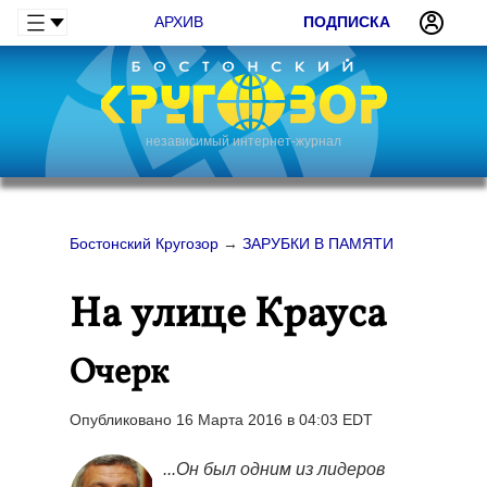
АРХИВ
ПОДПИСКА
независимый интернет-журнал
Бостонский Кругозор
→
ЗАРУБКИ В ПАМЯТИ
На улице Крауса
Очерк
Опубликовано 16 Марта 2016 в 04:03 EDT
...Он был одним из лидеров