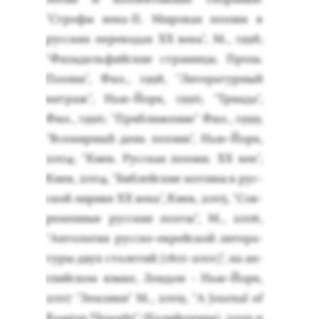
"Стро­фы ве­ка-II. Ми­ровая по­эзия в
рус­ских пе­рево­дах ХХ ве­ка", М., 1998;
"Фи­ладель­фий­ские стра­ницы. Про­за.
По­эзия", Фил., 1998, "Ли­тера­тур­ный
вит­раж", Нью-Й­орк, 1996; "Три­ада",
Фил., 1996; "Приб­ли­жение" Фил., 1999;
"Все­мир­ный день по­эзии", Нью-Й­орк,
2004; "Ки­ев. Рус­ская по­эзия. ХХ век",
Ки­ев, 2004, "Биб­лей­ские мо­тивы в рус­
ской ли­рике ХХ ве­ка", Ки­ев, 2005, "Сов­
ре­мен­ные рус­ские по­эты", М., 2006,
"Ан­то­логия рус­ско-ев­рей­ской ли­тера­
туры двух сто­летий (1801-2001)", на ан­
глий­ском язы­ке, Лон­дон - Нью-Й­орк,
2007 "Зем­ля­ки" М., 2009, "A Journal of
Russian Thought" (Ка­лифор­ния), 2009 и