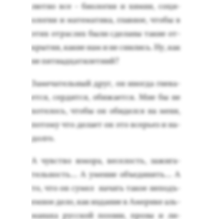
лют­но все - би­оло­гия и хи­мия, со­ци­
оло­гия и ма­тема­тика, глав­ное, что­бы в
этих от­раслях бы­ли сде­ланы та­кие от­
кры­тия, ка­кие нам и не сни­лись. Ну, как
не пят­надца­тилет­ний?
За­меча­тель­ный друг, он иног­да гне­ва­
ет­ся, сер­дится, оби­жа­ет­ся. Мне бы не
хо­телось, что­бы он оби­дел­ся на ме­ня,
по­тому что де­ла­ет он это всерь­ез и на­
дол­го.
А чувс­тво юмо­ра, ве­селость, за­жига­
тель­ность... А уме­ние объ­еди­нять... А
то, что он су­мел на­чать та­кое не­подъ­
ем­ное де­ло, как из­да­ние в Аме­рике аль­
ма­наха рус­ской по­эзии, про­зы и ли­