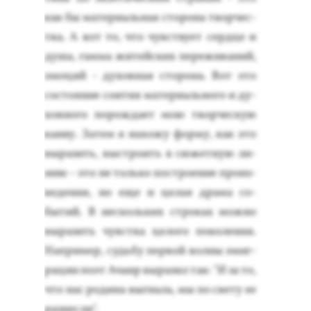
как бы ма­тери­аль­ная сто­рона твор­чес­
тва. А вот то, что чувс­тву­ет сер­дце и
ду­ша, гам­ма жи­тей­ских пе­режи­ваний,
эмо­ций - ду­хов­ная сто­рона. Вот это
сос­то­яние со­ития ма­тери­аль­но­го и ду­
хов­но­го по­рож­да­ет мою твор­ческую
кан­ву. За­тем я на­хожу фор­му, как это
вы­разить, выс­тро­ить в сю­жет­ную ли­
нию - это не толь­ко пос­тро­ение про­из­
ве­дения, но еще и це­лая дра­ма со­
бытий. В нес­коль­ких стро­ках мож­но
вы­разить чувс­тва це­лого по­коле­ния.
Нап­ри­мер, судь­бу пер­вой вол­ны эмиг­
ра­ции по­эт Ача­ир вы­разил так: "И за то,
что нас ро­дина выг­на­ла, мы по све­ту ее
раз­несли".