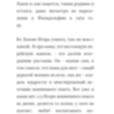
Ль­вов и, как ка­жет­ся, та­ким род­ным и
ос­тался, да­же нес­мотря на пе­ресе­
ление в Фи­ладель­фию в 1979 го­
ду.
Во Ль­во­ве Игорь учил­ся, там он жил с
ма­мой. И про ма­му, его нас­то­ящую ев­
рей­скую ма­меле, - его дол­гие всег­
дашние рас­ска­зы. Он - ма­мин сын, в
том смыс­ле, что ма­ма для не­го - са­мый
до­рогой че­ловек из всех, она же - кла­
дезь муд­рости и не­ис­черпа­емый ис­
точник жиз­ненно­го опы­та. Вот уже и
ма­мы нет, а у Иго­ря жиз­ненно­го опы­та
на дво­их, де­лит­ся со все­ми, у ко­го не
хва­та­ет, лю­бит вос­пи­тывать мо­