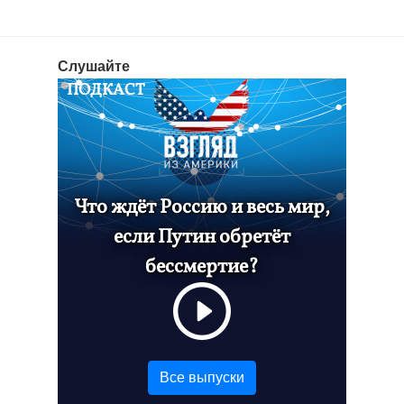
издания литературного ежегодника
"Побережье".
В одном из стихотворений вы
Слушайте
пишете: "Мои года спрессованы/ на
ПОДКАСТ
диске странствий/ в ячейках памяти/
компьютенрных страстей". Живите,
испытытывая "стихийную радость"
творения, долго-долго - на этом
диске ещё очень много места!
Что ждёт Россию и весь мир,
если Путин обретёт
бессмертие?
Все выпуски