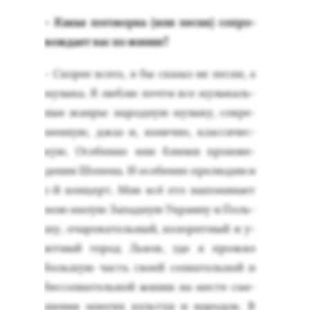
- Ка­кая по­говор­ка (или пес­ня) соп­ро­
вож­да­ет вас по жиз­ни?
- Ско­рее все­го, я бы ска­зал не пес­ня, а
му­зыка. Я люб­лю поч­ти все му­зыкаль­
ные жан­ры: на­род­ную му­зыку, сов­ре­
мен­ную, джаз и, ко­неч­но, клас­си­чес­
кую. Осо­бен­но мне близ­ки про­из­ве­
дения Шо­пена. И осо­бен­но пре­людии и
1-й кон­церт. Мне всё это на­поми­на­ет
мою ми­лую За­пад­ную Ук­ра­ину и Поль­
шу, оча­рова­тель­ный, ко­лорит­ный и у­
ют­ный го­род Ль­вов, где я про­жил
боль­шую часть сво­ей соз­на­тель­ной и
бес­созна­тель­ной жиз­ни на мес­те сме­
шения мно­гих куль­тур и на­родов. В