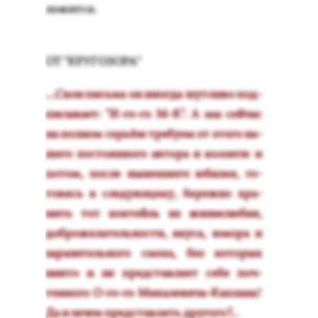
ложит­ся.
ОТ "КРУ­ГОЗО­РА"
...Свои пись­ма он иног­да шут­ли­во под­
пи­сыва­ет: "И-го-го М-К". А мы сей­час
на пол­ном серь­ёзе тре­бу­ем от это­го на­
шего пос­то­ян­но­го ав­то­ра и кол­ле­ги: и
по­том, пос­ле ны­неш­не­го юби­лея, го­
товясь к сле­ду­юще­му, бе­реж­но хра­
нить тот кок­тей­ль из жиз­не­любия,
доб­ро­жела­тель­нос­ти, вку­са, юмо­ра и
за­рази­тель­но­го сме­ха, без ко­торых
ник­то и не пред­став­ля­ет се­бе поч­
тенно­го О-го-го Ми­хале­вича-Кап­ла­на!
Да и за­чем пред­став­лять дру­гого?..