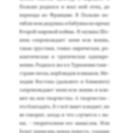
Поль­ше ро­дил­ся и жил мой отец, до
пе­ре­ез­да во Фран­цию. В Поль­ше по­
гиб­ли мои де­душ­ка и ба­буш­ка во вре­мя
Вто­рой ми­ровой вой­ны. И му­зыка Шо­
пена соп­ро­вож­да­ет ме­ня всю жизнь,
та­кая грус­тная, тон­ко-ли­ричес­кая, ро­
ман­ти­чес­кая и тра­гичес­кая од­новре­
мен­но. Ро­дил­ся же я в Тур­кме­нис­та­не -
стра­не пес­ка, вер­блю­дов и иша­ков. Ме­
лодии Вос­то­ка (даль­не­го и ближ­не­го)
соп­ро­вож­да­ют ме­ня всю жизнь и вли­
яют на мое твор­чес­тво. А твор­чес­тво -
это бла­годать. Б-г всё зна­ет и ве­да­ет, но
не го­ворит, ког­да и что слу­чит­ся с на­
ми, - тво­рите­лями его за­мыс­лов. Или
бу­дет на­писа­на но­вая по­весть, соз­да­на