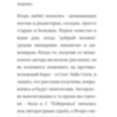
лодежь.
Игорь лю­бит по­могать - на­чина­ющим
по­этам и ре­дак­то­рам, со­седям, прос­то
ста­рым и боль­ным. Ред­кое ка­чес­тво в
на­ши дни, ког­да "доб­рый че­ловек"
срод­ни вы­мер­шим ма­мон­там и ди­
нозав­рам. Ког­да-то, по­лучив от нез­на­
комо­го ав­то­ра нес­коль­ко рас­ска­зов, он
не по­ленил­ся поз­во­нить на про­тиво­
полож­ный бе­рег - в Солт Лейк Си­ти, и
ска­зать, что рас­ска­зы по­луче­ны, пон­ра­
вились и бу­дут на­печа­таны. Ав­то­ром -
не на­печа­тав­шим в то вре­мя ни строч­
ки - бы­ла я. С "По­бережья" на­чалась
моя ли­тера­тур­ная судь­ба, а Иго­ря счи­