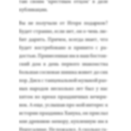
таю сво­им "крес­тным от­цом" в де­ле
пуб­ли­кации.
Вы не по­луча­ли от Иго­ря по­дар­ков?
Бу­дет стран­но, ес­ли нет, он о-чень лю­
бит да­рить. При­чем, всег­да зна­ет, что
бу­дет вос­тре­бова­но и при­нято с ра­
достью. При­несен­ная им в наш бос­тон­
ский дом в день пер­во­го зна­комс­тва
боль­шая сос­но­вая шиш­ка жи­вет до сих
пор. Диск с тан­це­валь­ной му­зыкой раз­
ных на­родов нес­коль­ко лет был у нас
хи­том во вре­мя праз­днич­ных ве­чери­
нок. А еще, ус­лы­шав про мой ин­те­рес к
ис­то­рии праз­дни­ка Ха­нука, он прис­лал
мне древ­нюю ме­нору, куп­ленную им в
И­еру­сали­ме. Не по­жалел. А сколь­ко га­