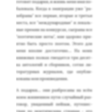
го­товят по­дар­ки, и жизнь ме­ня ими по­
бало­вала. Ког­да в эмиг­ра­ции уже "ра­
зоб­ра­ны" все пер­вые, вто­рые и третьи
мес­та, все "меж­ду­народ­ные" и ло­каль­
ные пре­мии на кон­курсах, сыг­ра­ны все
"по­эти­чес­кие но­ты", мне здо­рово при­
ят­но быть прос­то по­этом. Это­го для
ме­ня впол­не дос­та­точ­но… На мо­их
книж­ных пол­ках гнез­дятся три де­сят­
ка ан­то­логий и сбор­ни­ков, сот­ня ли­
тера­тур­ных жур­на­лов, где опуб­ли­
кова­ны мои про­из­ве­дения.
А по­дар­ки... они раз­бро­саны на всём
мо­ем жиз­ненном пу­ти: слу­чай­ный раз­
го­вор, уви­ден­ный пей­заж, пу­тешес­
твия по эк­зо­тичес­ким стра­нам - это