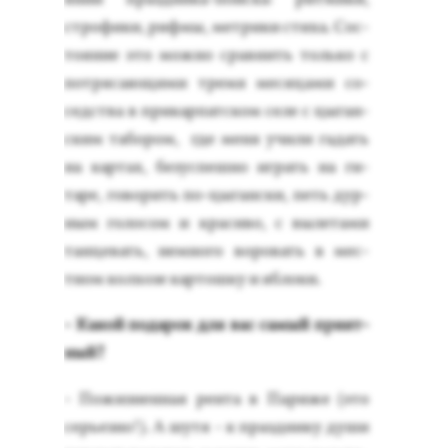
стро­фики, риф­мы, мет­ри­ки сти­ха. Сос­
то­яние это мож­но срав­нить толь­ко с
пот­ря­са­ющи­ми тре­мя ме­сяца­ми со­
седс­тва в при­кар­пат­ском се­ле с цы­ган­
ским та­бором, где ме­ня учи­ли га­дать
на кар­тах, бе­зус­пешно иг­рать на ги­
таре, го­ворить по-цы­ган­ски, петь дур­
ным го­лосом и кра­сиво, с вы­лета­ми
тан­це­вать, нем­но­го во­ровать в мес­
тном кол­хо­зе кар­тошку и яб­ло­ки.
- Ка­кой по­дарок для вас са­мый при­ят­
ный?
- По­жиз­ненная рен­та в Па­риже (это
серь­ез­но!). А шу­тя - к праз­дни­ку ду­ши