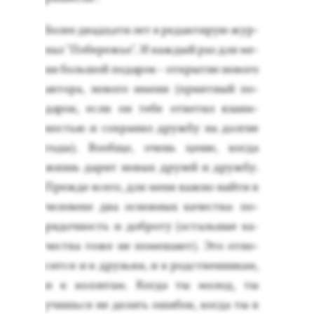
Бо­лее двад­ца­ти лет я ре­дак­ти­рую жур­
нал "По­бережье". И каж­дый раз для ме­
ня боль­шой по­дарок - от­кры­тие но­вого
ав­то­ра, но­вого име­ни (при­ят­ный по­
дарок, ес­ли он те­бе от­ве­тил вза­им­
ностью и сох­ра­нил друж­бу на дол­гие
го­ды). Во­об­ще, очень це­ню, ког­да
жизнь да­рит но­вых дру­зей и друж­бу.
Преж­де все­го, для ме­ня важ­но най­ти в
че­лове­ке два ос­новных ка­чес­тва: по­
рядоч­ность и доб­ро­ту (ос­таль­ные ка­
чес­тва то­же не по­меша­ют). Это от­но­
сит­ся и к друзь­ям, и к родс­твен­ни­кам,
и к кол­ле­гам. Ког­да ты мо­лод, ты
учишь­ся не де­лать оши­бок, ког­да ты в