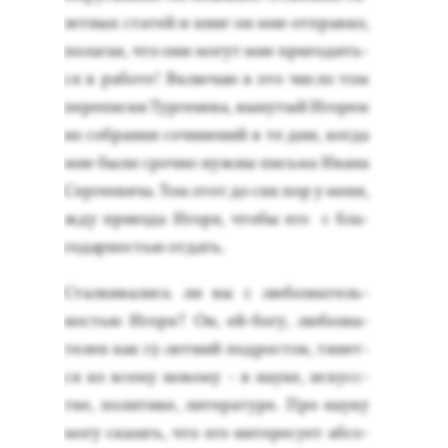
зет­ных ста­тей и книг он мне от­пра­вил,
по­лагая, что они мо­гут мне при­годить­
ся в ра­боте! Вклю­чаю в это чис­ло том
пе­репис­ки Тур­ге­нева, вы­нутый Иго­рем
из соб­ра­ния со­чине­ний в те дни, ког­да
мне бы­ли сроч­но нуж­ны пись­ма Ива­на
Сер­ге­еви­ча. Том этот до сих пор у ме­ня,
жду при­ез­да Иго­ря, что­бы его с бла­
годар­ностью от­дать.
Стал­ки­вались ли вы с лю­боз­на­тель­
ностью Иго­ря? Он, ей-бо­гу, лю­боз­на­
телен как 15-лет­ний под­росток, тя­нет­
ся ко все­му но­вому - в на­уке, ис­кусс­
тве, по­лити­ке, ли­тера­туре. Про на­уку
мо­гу ска­зать, что его ин­те­ресу­ет аб­со­