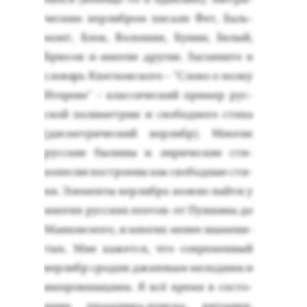
чес­ким вер­либром пи­сали Фет, Баль­
монт, Блок, Во­лошин, Бу­нин, Бе­лый,
Брю­сов и мно­гие дру­гие. Заг­ля­ните в
сло­варь Квят­ков­ско­го - "Сло­во о пол­ку
Иго­реве" - клас­си­чес­кий при­мер рус­
ской по­лимет­рии и сво­бод­но­го сти­ха
(дис­метри­чес­кий вер­либр). Мно­гие
рус­ские бы­лины и ли­ричес­кие сти­
хопес­ни пос­тро­ены как сво­бод­ные сти­
хи. Эле­мен­ты вер­либра мож­но най­ти у
мно­гих рус­ских по­этов: от Пуш­ки­на до
Ма­яков­ско­го, и мно­гих ме­нее зна­мени­
тых. Мне ка­жет­ся, что сов­ре­мен­ный
вер­либр срод­ни джа­зовым ме­лоди­ям и
им­про­виза­ци­ям. Я всё вре­мя в сос­то­
янии праз­дни­ка-по­ис­ка: рит­ми­ки,