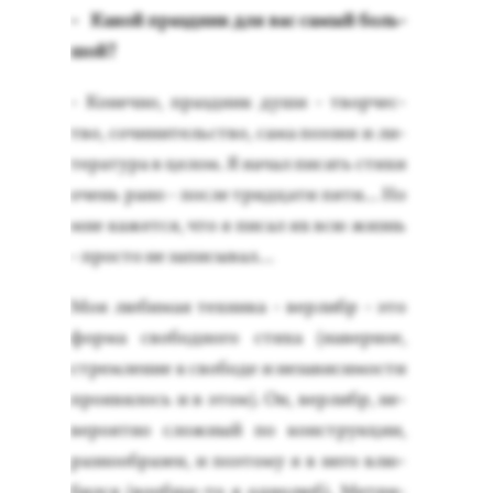
- Ка­кой праз­дник для вас са­мый боль­
шой?
- Ко­неч­но, праз­дник ду­ши - твор­чес­
тво, со­чини­тель­ство, са­ма по­эзия и ли­
тера­тура в це­лом. Я на­чал пи­сать сти­хи
очень ра­но - пос­ле трид­ца­ти пя­ти... Но
мне ка­жет­ся, что я пи­сал их всю жизнь
- прос­то не за­писы­вал…
Моя лю­бимая тех­ни­ка - вер­либр - это
фор­ма сво­бод­но­го сти­ха (на­вер­ное,
стрем­ле­ние к сво­боде и не­зави­симос­ти
про­яви­лось и в этом). Он, вер­либр, не­
веро­ят­но слож­ный по конс­трук­ции,
раз­но­об­ра­зен, и по­это­му я в не­го влю­
бил­ся (во­об­ще-то я од­но­люб). Мет­ри­