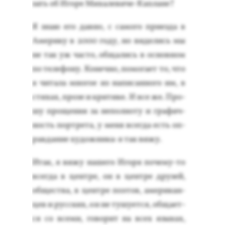
зать об Иго­ре Ми­хале­виче-Кап­ла­не?
Я знаю его дав­но, с са­мого при­ез­да в
Аме­рику в 2000 го­ду, но ви­делись мы
не так уж час­то, об­ща­лись в ос­новном
по те­лефо­ну. Ко­неч­но, по­мога­ет то, что
я чи­тала мно­гое из на­писан­но­го им, в
сти­хах, про­зе и кри­тике. И все же. Про­
шу про­щения за не­пол­но­ту и гра­фич­
ность пор­тре­та, у ме­ня всег­да есть оп­
равда­ние ху­дож­ни­ка: я так ви­жу.
Итак, я ви­жу на­шего Иго­ря по­чему-то
всег­да в цен­тре, он в цен­тре дру­зей,
об­щес­тва, в цен­тре по­этов, аме­рикан­
цев и рус­ских, он не ту­шу­ет­ся, об­ща­ет­
ся со все­ми, го­ворит на всех язы­ках,