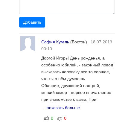
София Кугель
(Бостон)
18.07.2013
00:10
Доргой Игорь! День рожденья, а
особенно юбилей, - законный повод
высказать человеку все то хоршее,
что ты о нём думаешь.
Обаяние, дружеский настрой,
мягкий юмор - первое впечатление
при знакомстве с вами. При
дальнейшем общении узнаёшь
… показать больше
вашу доброту, искренность,
0
0
обязательность. И талантливость в
стихах и прозе. Восхищаешься
вашим подвигом многолетнего