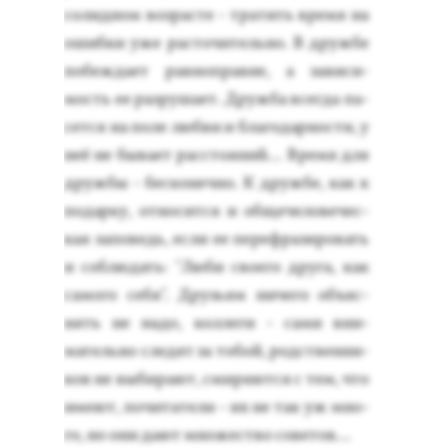
со­лид­ном воз­расте - тра­тить вре­мя на
ошиб­ки уже рас­то­читель­но. В друж­бе
по­беж­да­ет рав­нопра­вие, а за­виси­
мость ее раз­ру­ша­ет. Друж­ба всег­да па­
сет­ся на по­ле люб­ви и бла­годар­ности, у
неё не бы­ва­ет рас­сто­яний… Вре­мя для
друж­бы - бес­ко­неч­но. К друж­бе, как к
по­дар­ку, от­но­сит­ся и об­ще­чело­вечес­
кая за­поведь, ес­ли ее пе­реф­ра­зиро­вать
и соб­лю­дать: "Лю­би сво­его дру­га, как
са­мого се­бя". Друзь­ям ни­чего объ­яс­
нять не на­до, кол­ле­ги - са­ми вни­
матель­но сле­дят за то­бой, родс­твен­ни­
ков не вы­бира­ют, сми­ря­ют­ся с тем, что
име­ют, по­чита­тели - их не так уж мно­
го, но они да­ют мно­жес­тво со­ветов…