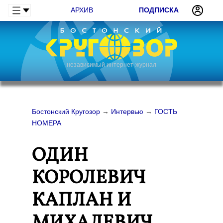
АРХИВ
ПОДПИСКА
независимый интернет-журнал
Бостонский Кругозор
→
Интервью
→
ГОСТЬ
НОМЕРА
ОДИН
КОРОЛЕВИЧ
КАПЛАН И