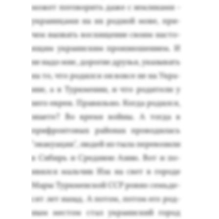
мо­жет по­гово­рить да­же с зем­ля­ками -
ук­ра­ин­ца­ми на их род­ной мо­ве, при­
чем выз­вать вос­хи­щение сво­им нас­то­
ящим ук­ра­ин­ским про­из­но­шени­ем. И
не на­до мне, до­рогие друзья, ука­зывать
на то, что ро­дил­ся он вов­се не на Ук­ра­
ине, а в Тур­кме­нии, и что ро­дите­ли у
не­го ев­реи. Пра­виль­но. Ког­да ро­дил­ся,
зна­ете? Во вре­мя вой­ны. А тог­да в
приф­ронто­вых рай­онах про­води­лась
"эва­ку­ация", лю­дей из ты­ла пе­рево­зили
в Си­бирь и Сред­нюю Азию. Вот и по­
явил­ся маль­чик Иза на свет в го­роде
Ма­ры Тур­кменской ССР ров­но семь­де­
сят лет на­зад. А по­том, по­том его род­
ным мес­том стал ук­ра­ин­ский го­род