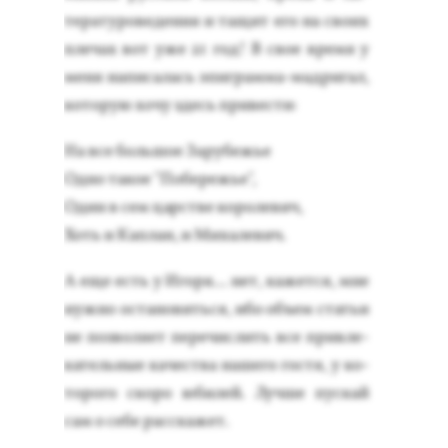
тера­туро­веде­ния и та­щит его на сво­их
пле­чах вот уже 21 год! В свое вре­мя у
ме­ня на­писа­лась эпиг­рамма-мад­ри­гал,
ко­торую хо­чу здесь при­вес­ти:
На все боль­шое За­рубежье
Од­но та­кое "По­бережье",
Один в сем царс­тве ко­роле­вич,
Хоть и Кап­лан, и Ми­хале­вич.
А еще есть у Иго­ря... нет, ка­жет­ся, мне
нуж­но ос­та­новить­ся, ибо объ­ем статьи
не поз­во­ля­ет пе­речис­лить все прив­ле­
катель­ные ка­чес­тва на­шего гос­тя, у ко­
торо­го ско­ро юби­лей. Луч­ше пус­кай
сам о се­бе рас­ска­жет.