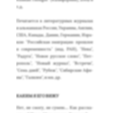
т.д.
Пе­чата­ет­ся в ли­тера­тур­ных жур­на­лах
и аль­ма­нахах Рос­сии, Ук­ра­ины, Ан­глии,
США, Ка­нады, Да­нии, Гер­ма­нии, Из­ра­
иля: "Рос­сий­ская эмиг­ра­ция: прош­лое
и сов­ре­мен­ность" (изд. РАН), "Не­ва",
"Ра­дуга", "Но­вое рус­ское сло­во", "Пет­
ро­поль", "Но­вый жур­нал", "Встре­чи",
"Семь дней", "Ру­беж", "Си­бир­ские Афи­
ны", "Га­лилея", и мн. др.
КА­КИМ Я ЕГО ВИ­ЖУ
Нет, не смо­гу, не су­мею... Как рас­ска­