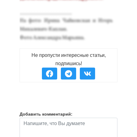
___________________
На фо­то: Ири­на Чай­ков­ская и Игорь
Ми­хале­вич-Кап­лан.
Фо­то Алек­сан­дра Марь­ина.
Не пропусти интересные статьи,
подпишись!
Добавить комментарий: