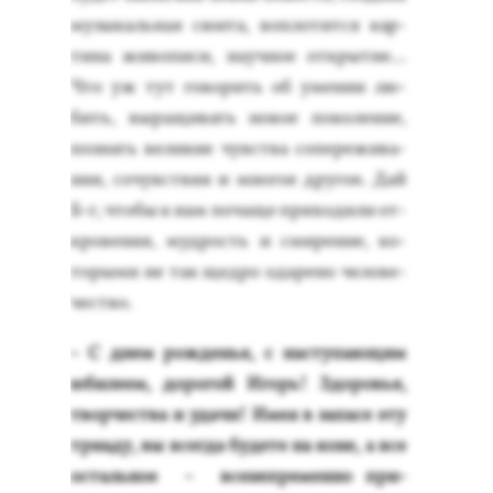
му­зыкаль­ная сю­ита, воп­ло­тит­ся кар­
ти­на жи­вопи­си, на­уч­ное от­кры­тие...
Что уж тут го­ворить об уме­нии лю­
бить, вы­ращи­вать но­вое по­коле­ние,
поз­нать ве­ликие чувс­тва со­пере­жива­
ния, со­чувс­твия и мно­гое дру­гое. Дай
Б-г, что­бы к нам по­чаще при­ходи­ли от­
кро­вения, муд­рость и сми­рение, ко­
торы­ми не так щед­ро ода­рено че­лове­
чес­тво.
- С днем рож­денья, с нас­ту­па­ющим
юби­ле­ем, до­рогой Игорь! Здо­ровья,
твор­чес­тва и уда­чи! Имея в за­пасе эту
три­аду, вы всег­да бу­дете на ко­не, а все
ос­таль­ное - все­неп­ре­мен­но при­