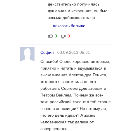
Генис в его мыслях, оценках и
действительно получилась
высказываниях о литературе
душевная и искренняя, он был
личность незаурядная и
весьма доброжелателен.
вызывающая огромное уважение.
Мастер щедро делился
… показать больше
Так, что молодец корреспондент,
собственным жизненным
отважившийся на интервью. Мое
0
0
опытом и яркими рассказами о
единственное возражение к
своих друзьях. Немного жаль,
корреспонденту -это использование
что редактируя материал, он
София
03.09.2013 05:31
эпитета " качественная" по
решил быть предельно кратким
отношению к литературе, да еще
Спасибо! Очень хорошее интервью,
в своих высказываниях. Замечу,
дважды.Не о ботинках, не об
приятно и читать и вдумываться в
что эта сдержанность придала
одежде, не о постройках речь...
высказывания Александра Гениса,
письменному варианту беседы
которого я запомнила по его
филигранную отточенность, за
работам с Сергеем Довлатовым и
которую я Александру
Петром Вайлем. Почему же все-
Александровичу искренне
таки российский талант в той стране
благодарна.
вечно в оппозиции? Не потому ли,
Алла, Вы справедливо
что его цель идеал? А жизнь
заметили, что литература - не
человеческая так далека от
товар, и термин "качественная"
совершенства,