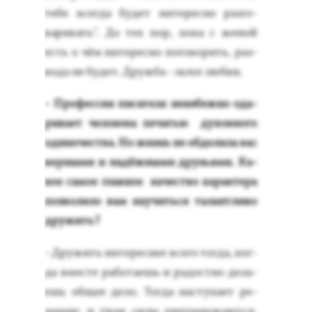
те­бе всег­да бу­дет ин­те­рес­но раз­го­
вари­вать". До тех пор, по­ка с же­ной
есть о чём ин­те­рес­но по­гово­рить, раз­
во­да не бу­дет. Друж­ба - за­лог люб­ви.
- Про­фес­сия пи­сате­ля не­из­бежно ода­
рива­ет че­лове­ка пе­чатью ду­хов­но­го
оди­ночес­тва. Но жизнь не об­де­лила вас
вер­ны­ми и на­дёж­ны­ми друзь­ями. Ка­
кое са­мое глав­ное ка­чес­тво ха­рак­те­ра
поз­во­лило вам на­учить­ся та­лан­тли­во
дру­жить?
- Дру­жить ин­те­рес­нее все­го тог­да, ког­
да вмес­те ра­бота­ешь и ра­дос­тно де­ла­
ешь об­щее де­ло. Тог­да нас­ту­па­ет ре­
зонанс и твои си­лы пре­ум­но­жа­ют­ся.