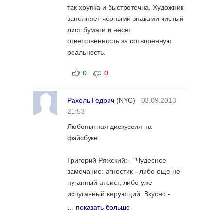
ей не подходит. Мне же лишь не
так хрупка и быстротечна. Художник
хотелось добавлять в текст
заполняет черными знаками чистый
патетику,не свойственную
лист бумаги и несет
писателю.
ответственность за сотворенную
реальность.
0
0
Рахель Гедрич
(NYC)
03.09.2013
21:53
Любопытная дискуссия на
фэйсбуке:
Григорий Ряжский: - "Чудесное
замечание: агностик - либо еще не
пуганный атеист, либо уже
испуганный верующий. Вкусно -
гран мерси!)"
… показать больше