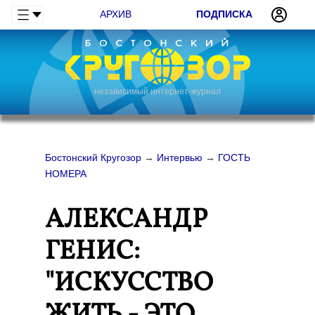
АРХИВ
ПОДПИСКА
независимый интернет-журнал
Бостонский Кругозор
→
Интервью
→
ГОСТЬ
НОМЕРА
АЛЕКСАНДР
ГЕНИС:
"ИСКУССТВО