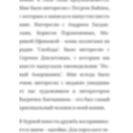
Мне бы­ло ин­те­рес­но с Пет­ром Вай­лем,
с ко­торым я на­писал и вы­пус­тил шесть
книг. Ин­те­рес­но с Ан­дре­ем Заг­дан­
ским, Бо­рисом Па­рамо­новым, Ма­
риной Ефи­мовой - мо­им кол­ле­гами на
ра­дио "Сво­бода". Бы­ло ин­те­рес­но с
Сер­ге­ем Дов­ла­товым, с ко­торым мы
вмес­те вы­пус­ка­ли еже­недель­ник "Но­
вый Аме­рика­нец". Мне всег­да бы­ло
очень ин­те­рес­но с не­дав­но ушед­шим
от нас ху­дож­ни­ком и ли­тера­тором
Ваг­ри­чем Бах­ча­няном - это был са­мый
ори­гиналь­ный че­ловек в мо­ей жиз­ни.
В бур­ной юнос­ти друж­ба вос­при­нима­
ет­ся ина­че - за­пой­но. Для взрос­ло­го че­