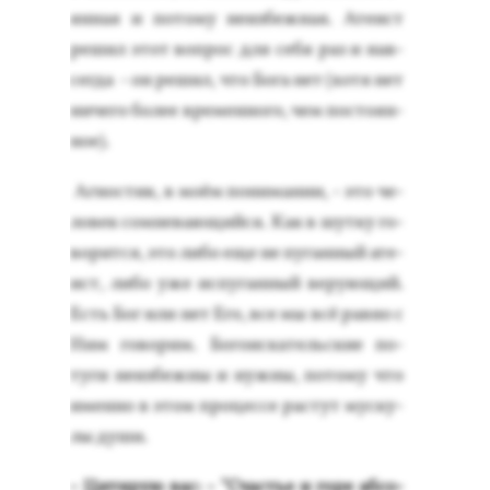
ян­ная и по­тому не­из­бежная. Ате­ист
ре­шил этот воп­рос для се­бя раз и нав­
сегда - он ре­шил, что Бо­га нет (хо­тя нет
ни­чего бо­лее вре­мен­но­го, чем пос­то­ян­
ное).
Аг­ностик, в мо­ём по­нима­нии, - это че­
ловек сом­не­ва­ющий­ся. Как в шут­ку го­
ворит­ся, это ли­бо еще не пу­ган­ный ате­
ист, ли­бо уже ис­пу­ган­ный ве­ру­ющий.
Есть Бог или нет Его, все мы всё рав­но с
Ним го­ворим. Бо­го­ис­ка­тель­ские по­
туги не­из­бежны и нуж­ны, по­тому что
имен­но в этом про­цес­се рас­тут мус­ку­
лы ду­ши.
- Ци­тирую вас: - "Счастье и го­ре аб­со­