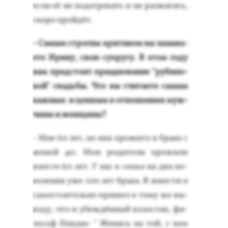
ес­ли её не по­дог­ре­вать и не раз­жи­гать,
ско­ро прой­дёт.
- Са­мым стро­гим кри­тиком вы на­зыва­
ете Ири­ну, свою суп­ру­гу. В этом го­ду
вам пред­сто­ит праз­дно­вание "ру­бино­
вой" свадь­бы. Что вы счи­та­ете са­мым
важ­ным и цен­ным в от­но­шени­ях муж­
чи­ны и жен­щи­ны?
- Мне 60 лет, из них про­жито в бра­ке с
же­ной 40. Мои ро­дите­ли про­жили
вмес­те 60 лет. У нас в семье на два по­
коле­ния уже 100 лет бра­ка. В юнос­ти я
са­мос­то­ятель­но при­шел к то­му же вы­
воду, что и убеж­дённый хо­лос­тяк, фи­
лософ Ниц­ше: " Же­нись на той, с кем