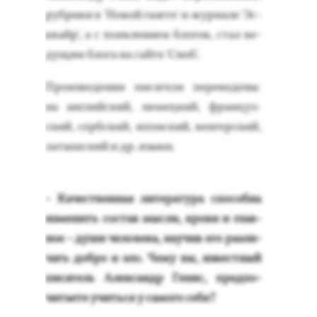
руб­ри­ки в 'Но­вой га­зете' и жур­на­ле 'Эс­
квайр', а с по­яв­ле­ни­ем бло­гов, стал ве­
дущим бло­га на сай­те 'Сноб'.
Про­из­ве­дения пи­сате­ля пе­реве­дены
на ан­глий­ский, не­мец­кий, фран­цуз­
ский, серб­ский, япон­ский, вен­гер­ский,
ла­тыш­ский и др. язы­ки.
- Ка­чес­твен­ная ли­тера­тура спо­соб­на
из­ме­нить сос­тав мыс­ли, кро­ви и глав­
ное - ду­ши че­лове­ка, на­учив его раз­ли­
чать доб­ро и зло. Че­му вы, из­вес­тный
пи­сатель Алек­сандр Ге­нис, пред­по­
чита­ете учить­ся у са­мого се­бя?