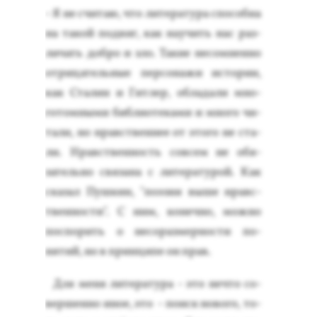
- Я не счи­таю, что ли­тера­тура спо­соб­на
на та­кой под­виг, как на­учить нас раз­
ли­чать доб­ро и зло. Та­кие не­сом­ненно
от­ри­цатель­ные пер­со­нажи ис­то­рии,
как Ста­лин и Гит­лер, об­ла­дали мно­
готом­ны­ми биб­ли­оте­ками и мно­го чи­
тали, но нравс­твен­нее от это­го не ста­
ли. Нравс­твен­ность сов­сем не обя­
затель­но свя­зана с ли­тера­турой. Как
ска­зал Пуш­кин, "по­эзия вы­ше нравс­
твен­ности". С ним, ко­неч­но, мож­но
пос­по­рить о не­сораз­мернос­ти по­
нятий, но в прин­ци­пе он прав.
Для ме­ня ли­тера­тура - это неч­то со­
вер­шенно иное, это - по­иск но­вого, то­