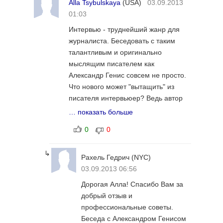
Alla Tsybulskaya
(USA)
03.09.2013
01:03
Интервью - труднейший жанр для
журналиста. Беседовать с таким
талантливым и оригинально
мыслящим писателем как
Александр Генис совсем не просто.
Что нового может "вытащить" из
писателя интервьюер? Ведь автор
сам прекрасно высказался и
… показать больше
высказывается своими
0
0
произведениями. Тем не менее,
Рахели Гедрич удалось вызвать
↳
Александра Гениса на искренний
Рахель Гедрич
(NYC)
тон в его ответах. искренность этого
03.09.2013 06:56
интервью - самое ценное.
Дорогая Алла! Спасибо Вам за
Корреспондент спрашивает так, что
добрый отзыв и
писатель доверителен и делится
профессиональные советы.
тем, что ему дорого. Александр
Беседа с Александром Генисом