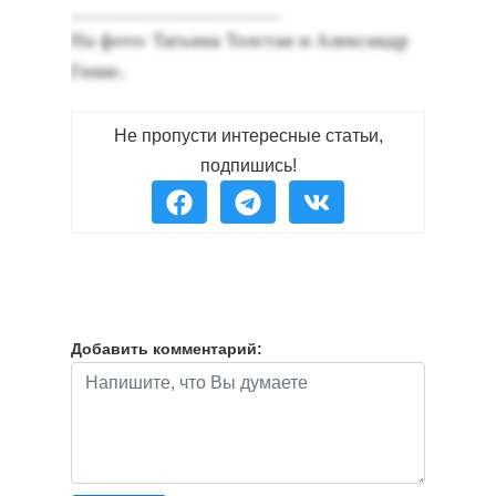
_____________________
На фо­то: Тать­яна Тол­стая и Алек­сандр
Ге­нис.
Не пропусти интересные статьи,
подпишись!
Добавить комментарий: