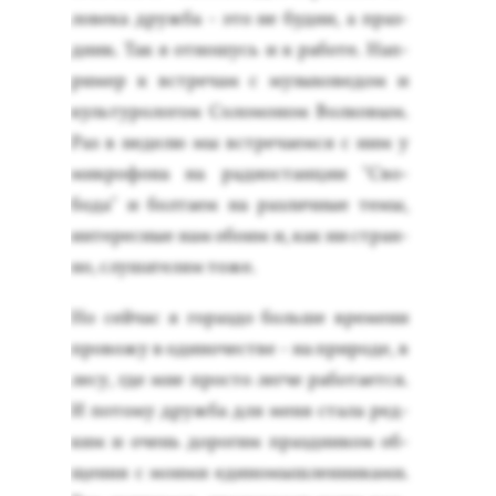
лове­ка друж­ба - это не буд­ни, а праз­
дник. Так я от­но­шусь и к ра­боте. Нап­
ри­мер к встре­чам с му­зыко­ведом и
куль­ту­роло­гом Со­ломо­ном Вол­ко­вым.
Раз в не­делю мы встре­ча­ем­ся с ним у
мик­ро­фона на ра­ди­ос­танции "Сво­
бода" и бол­та­ем на раз­личные те­мы,
ин­те­рес­ные нам обо­им и, как ни стран­
но, слу­шате­лям то­же.
Но сей­час я го­раз­до боль­ше вре­мени
про­вожу в оди­ночес­тве - на при­роде, в
ле­су, где мне прос­то лег­че ра­бота­ет­ся.
И по­тому друж­ба для ме­ня ста­ла ред­
ким и очень до­рогим праз­дни­ком об­
ще­ния с мо­ими еди­номыш­ленни­ками.