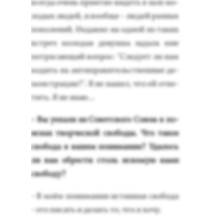
всег­да очень при­ят­но ви­деть в за­ле мо­
лодых лю­дей, и во­об­ще - лю­дей раз­ных
по­коле­ний. Не­дав­но на од­ной из та­ких
встреч мо­лодая де­вуш­ка за­дала мне
пот­ря­са­ющий воп­рос: "Сле­ду­ет ли нам
хо­дить на ан­типра­витель­ствен­ные де­
монс­тра­ции?". Я не на­шел, что ей от­ве­
тить. Я не знаю...
- Вы у­еха­ли из Со­вет­ско­го Со­юза в по­
ис­ках твор­ческой сво­боды. Что та­кое
сво­бода в ва­шем по­нима­нии? Уда­лось
ли вам об­рести столь ис­ко­мую ва­ми
сво­боду?
- В мо­ём по­нима­нии ис­тинная сво­бода
- это пи­сать и де­лать то, что я хо­чу.