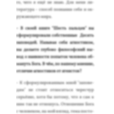
го, че­го я ещё не знаю. Для ме­ня ли­
тера­тура - спо­соб поз­на­ния се­бя и ок­
ру­жа­юще­го ми­ра.
- В сво­ей кни­ге "Шесть паль­цев" вы
сфор­му­лиро­вали собс­твен­ные Де­сять
за­пове­дей. На­зывая се­бя аг­ности­ком,
вы де­ла­ете глу­боко фи­лософ­ский вы­
вод о на­ив­ности по­пыток че­лове­ка об­
ма­нуть Бо­га. В чём, по ва­шему мне­нию,
от­ли­чие аг­ности­ков от ате­ис­тов?
- К сфор­му­лиро­ван­ным мной "за­пове­
дям" не сто­ит от­но­сить­ся че­рес­чур
серь­ёз­но, хо­тя бы по­тому, что я сам к
ним так не от­но­шусь. От­но­шения Бо­га
с че­лове­ком, на мой взгляд, те­ма пос­то­