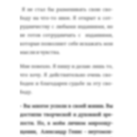
Я не стал бы раз­ме­нивать свою сво­
боду на что-то иное. Я от­крыт к сот­
рудни­чес­тву с лю­быми из­да­ни­ями, но
не го­тов сот­рудни­чать с из­да­ни­ями,
ко­торые поз­во­ля­ют се­бе ис­ка­жать мои
мыс­ли и чувс­тва.
Мне по­вез­ло. Я пи­шу и де­лаю лишь то,
что хо­чу. Я дей­стви­тель­но очень сво­
боден и бла­года­рен судь­бе за эту сво­
боду.
- Вы мно­гое ус­пе­ли в сво­ей жиз­ни. Вы
дос­тигли твор­ческой и ду­хов­ной зре­
лос­ти. Но, в мо­ём лич­ном ми­ро­ощу­
щении, Алек­сандр Ге­нис - не­уго­мон­