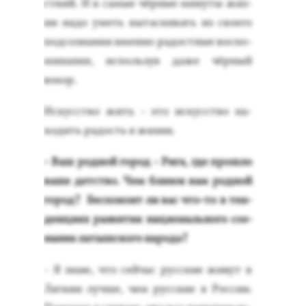
ствий. И в са­мые чёр­ные ми­нуты жиз­
ни на­до уметь вы­тас­ки­вать из сво­его
под­созна­ния имен­но ра­дос­тные вос­по­
мина­ния, ис­поль­зуя да­же чёр­ный
юмор.
Ис­кусс­тво жить - это ис­кусс­тво на­
ходить ра­дость в жиз­ни.
- Ваш род­ной го­род - Ри­га, где прош­ло
ва­ше детс­тво. Чем бли­зок вам род­ной
го­род? Бес­по­ко­ит ли вас что-то в тен­
денци­ях раз­ви­тия на­ци­ональ­но­го соз­
на­ния ла­тыш­ско­го на­рода?
- Я знаю, что сей­час рус­ские жи­вут в
Лат­вии луч­ше, чем рус­ские в Рос­сии.