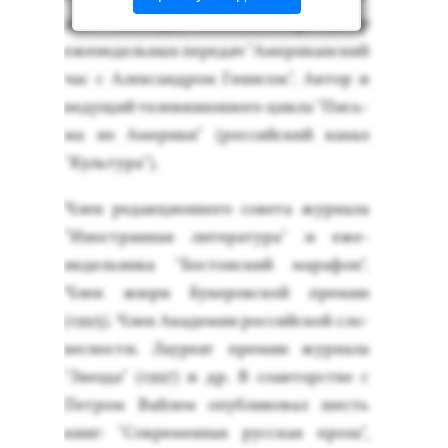
дио "Сво­бода", ком­мента­тор, ав­тор
еже­недель­ных пе­редач "Аме­рикан­ский
час с Алек­сан­дром Ге­нисом". Ав­тор и
ве­дущий те­леви­зи­он­но­го цик­ла "Пись­
ма из Аме­рики" (рос­сий­ский ка­нал
"Куль­ту­ра").
Член ре­дак­ци­он­но­го со­вета жур­на­ла
"Инос­тран­ная ли­тера­тура" и еже­
недель­ни­ка "Бос­тон­ский ма­рафон".
Член жю­ри Бу­керов­ской пре­мии
(1993). Член Ака­демии рос­сий­ской сло­
вес­ности. Ла­уре­ат пре­мии жур­на­ла
"Звез­да" (1997) и др. В со­ав­торс­тве с
Пет­ром Вай­лем опуб­ли­ковал шесть
книг: "Сов­ре­мен­ная рус­ская про­за",