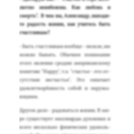
лют­но не­из­бежны. Как лю­бовь и
смерть". В чем вы, Алек­сандр, на­ходи­
те ра­дость жиз­ни, как учи­тесь быть
счас­тли­вым?
- Быть счас­тли­вым во­об­ще - нель­зя, им
мож­но бы­вать. Обыч­ное по­нима­ние
это­го яв­ле­ния срод­ни аме­рикан­ско­му
по­нятию "Happy", т.е. "счастье - это от­
сутс­твие нес­частья". Это оз­на­ча­ет
удов­летво­рён­ность со­бой и ок­ру­жа­
ющи­ми.
Дру­гое де­ло - ра­довать­ся жиз­ни. В ми­
ре су­щес­тву­ет мил­ли­ар­ды ду­хов­ных и
все­го нес­коль­ко фи­зичес­ких удо­воль­