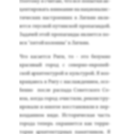
По­это­му я счи­таю, что все по­пыт­ки ак­
центи­ровать вни­мание на на­ци­она­лис­
ти­чес­ких нас­тро­ени­ях в Лат­вии яв­ля­
ют­ся гнус­ной пу­тин­ской про­паган­дой.
За­дачей этой про­паган­ды яв­ля­ет­ся по­
иск "пя­той ко­лон­ны" в Лат­вии.
Что ка­са­ет­ся Ри­ги, то - это бе­зум­но
кра­сивый го­род с се­вер­но-ев­ро­пей­
ской ар­хи­тек­ту­рой и куль­ту­рой. Я воз­
вра­ща­юсь в Ри­гу с нас­лажде­ни­ем, осо­
бен­но пос­ле рас­па­да Со­вет­ско­го Со­
юза, ког­да го­род очис­ти­ли, ре­конс­тру­
иро­вали и мно­гое вос­ста­нови­ли в пер­
воздан­ном ви­де. Ис­то­ричес­кая часть
го­рода те­перь ох­ра­ня­ет­ся как тер­ри­
тория ар­хи­тек­турных па­мят­ни­ков. Я