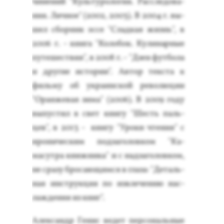
чине­ний "Куль­ту­роло­гия. Рас­сле­дова­
ния. Лич­ное" (2002, 2003). В 2004 г. вы­
шел сбор­ник эс­се "Слад­кая жизнь", в
2006 г. - кни­га "Ко­лобок. Ку­линар­ные
пу­тешес­твия", в 2008 г. - "Дзен фут­бо­ла
и дру­гие ис­то­рии". Ав­тор тек­ста к
филь­му об ук­ра­ин­ской ре­волю­ции
"Оран­же­вая зи­ма" (2006). В 2009 го­ду
вы­пус­тил в свет кни­гу "Шесть паль­
цев", в 2013 - кни­гу "Уро­ки чте­ния" с
иро­ничес­ким под­за­голов­ком "Ка­
масут­ра книж­ни­ка" и с над­за­голов­ком,
не сра­зу бро­са­ющим­ся в гла­за: "Де­таль­
ная инс­трук­ция по из­вле­чению нас­
лажде­ния из книг".
Алек­сандр Ге­нис ве­дет пер­со­наль­ные