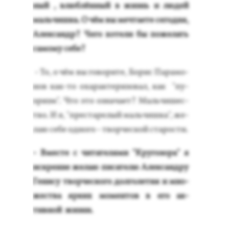
ный , влюб­лённый в жизнь и лю­дей
маль­чиш­ка. О чём вы меч­та­ете се­год­ня,
Алек­сандр? Че­го хо­тели бы по­желать
са­мому се­бе?
- То, о чём вы го­вори­те, Бо­рис Па­рамо­
нов как-то оха­рак­те­ризо­вал, как "пу­
эризм". Что это оз­на­ча­ет? Маль­чи­шес­
тво. И я, "прес­та­релый маль­чиш­ка", же­
лаю се­бе од­но­го - твор­ческой ста­рос­ти.
- Вмес­те с чи­тате­лями "Кру­гозо­ра" я
ис­крен­не же­лаю пи­сате­лю Алек­сан­дру
Ге­нису твор­ческо­го дол­го­летия и мно­
жес­тва яр­ких мо­мен­тов в его ак­
тивной жиз­ни.