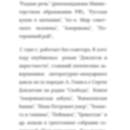
"Род­ная речь" (ре­комен­до­вана Ми­нис­
терс­твом об­ра­зова­ния РФ), "Рус­ская
кух­ня в из­гна­нии", "60-е. Мир со­вет­
ско­го че­лове­ка", "Аме­рика­на", "По­
терян­ный рай"..
С 1990 г. ра­бота­ет без со­ав­то­ра. В 2001
го­ду опу­бико­вал ро­ман "Дов­ла­тов и
ок­рес­тнос­ти", став­ший ло­гичес­ким за­
вер­ше­ни­ем ли­тера­тур­но-ме­му­ар­но­го
цик­ла из 19 пе­редач А. Ге­ниса о Сер­гее
Дов­ла­тове на ра­дио "Сво­бода". Кни­ги
"Аме­рикан­ская аз­бу­ка", "Ва­вилон­ская
баш­ня", "Иван Пет­ро­вич умер", "Тем­но­
та и ти­шина", "Пей­за­жи", "Три­котаж" и
др. вош­ли в трех­томное соб­ра­ние со­