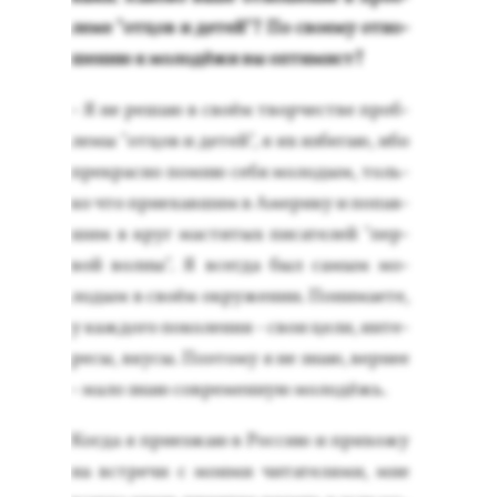
ле­ме "от­цов и де­тей"? По сво­ему от­но­
шению к мо­лодё­жи вы оп­ти­мист?
- Я не ре­шаю в сво­ём твор­чес­тве проб­
ле­мы "от­цов и де­тей", я их из­бе­гаю, ибо
прек­расно пом­ню се­бя мо­лодым, толь­
ко что при­ехав­шим в Аме­рику и по­пав­
шим в круг мас­ти­тых пи­сате­лей "пер­
вой вол­ны". Я всег­да был са­мым мо­
лодым в сво­ём ок­ру­жении. По­нима­ете,
у каж­до­го по­коле­ния - свои це­ли, ин­те­
ресы, вку­сы. По­это­му я не знаю, вер­нее
- ма­ло знаю сов­ре­мен­ную мо­лодёжь.
Ког­да я при­ез­жаю в Рос­сию и при­хожу
на встре­чи с мо­ими чи­тате­лями, мне