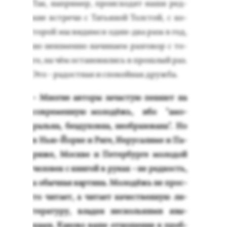
Так, нап­ри­мер, про­ис­хо­дят на­ши ред­
кие встре­чи с Тать­яной Тол­стой, с ко­
торой мы ви­дим­ся один-два ра­за в год,
но не­из­менно на­чина­ем раз­го­вор с то­
го, на чём ос­та­нови­лись в прош­лый раз.
Это - ра­дос­тная и спо­кой­ная друж­ба.
- Мно­гие ав­то­ры за­час­тую пе­ня­ют на
сов­ре­мен­ную мо­лодёжь, ибо "амо­
раль­на, без­ду­хов­на, не­об­ра­зова­на". Но
в Нью-Й­ор­ке и Ри­ге, И­еру­сали­ме и Па­
риже, Мос­кве и Пе­тер­бурге мо­лодой
че­ловек с кни­гой в ру­ках - не ред­кость,
а обыч­ная кар­ти­на. Мо­лодёжь не прос­
то чи­та­ет, а чи­та­ет ка­чес­твен­ную ли­
тера­туру, вла­дея нес­коль­ки­ми язы­
ками. Ка­ково ва­ше от­но­шение к проб­