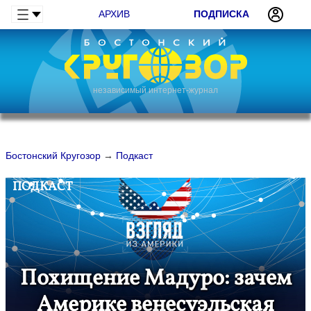
АРХИВ
ПОДПИСКА
независимый интернет-журнал
Бостонский Кругозор
→
Подкаст
ПОДКАСТ
Похищение Мадуро: зачем
Америке венесуэльская